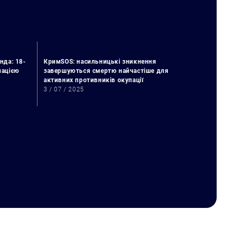
нда: 18-
КримSOS: насильницькі зникнення
упацією
завершуються смертю найчастіше для
активних противників окупації
3 / 07 / 2025