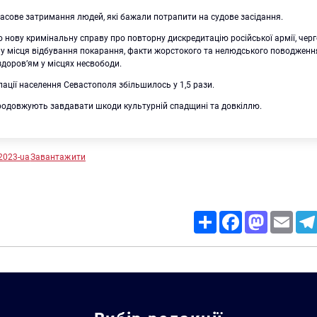
асове затримання людей, які бажали потрапити на судове засідання.
 нову кримінальну справу про повторну дискредитацію російської армії, чер
у місця відбування покарання, факти жорстокого та нелюдського поводженн
здоров’ям у місцях несвободи.
пації населення Севастополя збільшилось у 1,5 рази.
родовжують завдавати шкоди культурній спадщині та довкіллю.
y2023-ua
Завантажити
Share
Facebook
Mastodon
Email