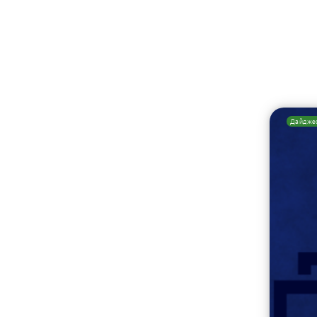
Дайдже