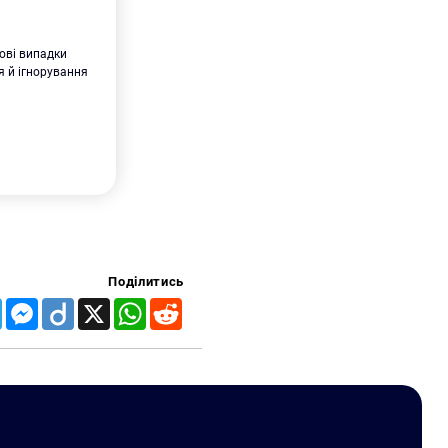
гові випадки
я й ігнорування
Поділитись
Telegram
Messenger
Diigo
X
WhatsApp
Reddit