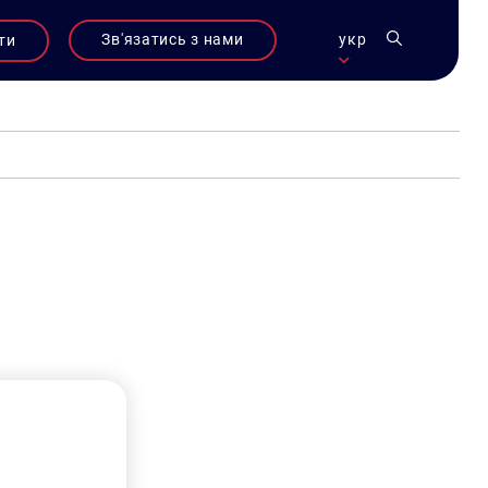
Зв'язатись з нами
укр
ти