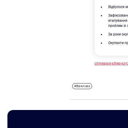
Відбулося м
Зафіксовано
етапування 
проблем зі 
За роки оку
Окупанти п
crimeasos-sitrep-jul
#Важливо