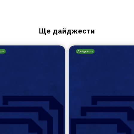
Ще
дайджести
сти
Дайджести
Пошук за запитом: