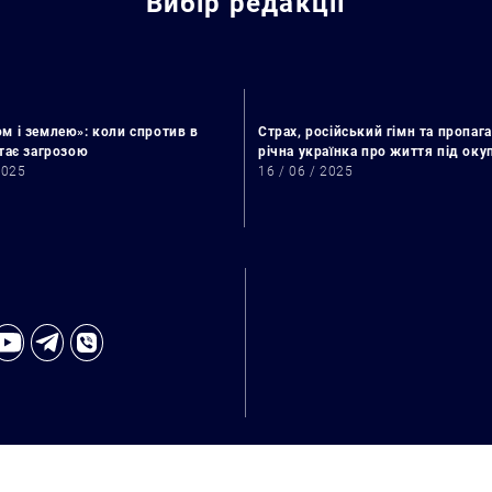
Вибір редакції
м і землею»: коли спротив в
Страх, російський гімн та пропага
стає загрозою
річна українка про життя під ок
2025
16 / 06 / 2025