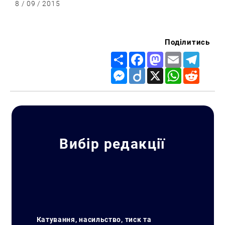
8 / 09 / 2015
Поділитись
Share
Facebook
Mastodon
Email
Telegr
Messenger
Diigo
X
WhatsApp
Reddit
Вибір редакції
Катування, насильство, тиск та