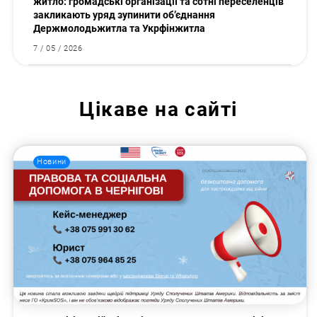
житло: громадські організації та сотні переселенців
закликають уряд зупинити об’єднання
Держмолодьжитла та Укрфінжитла
7 / 05 / 2026
Цікаве на сайті
Новини