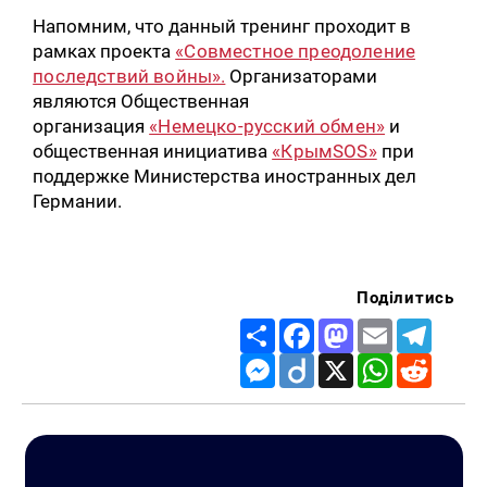
Напомним, что данный тренинг проходит в
рамках проекта
«Совместное преодоление
последствий войны».
Организаторами
являются Общественная
организация
«Немецко-русский обмен»
и
общественная инициатива
«КрымSOS»
при
поддержке Министерства иностранных дел
Германии.
Поділитись
Share
Facebook
Mastodon
Email
Telegr
Messenger
Diigo
X
WhatsApp
Reddit