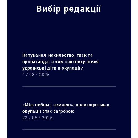
Вибір редакції
Катування, насильство, тиск та
пропаганда: з чим зіштовхуються
українські діти в окупації?
1 / 08 / 2025
«Між небом і землею»: коли спротив в
окупації стає загрозою
23 / 05 / 2025
Искать: