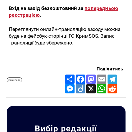
Вхід на захід безкоштовний за
попередньою
реєстрацією
.
Переглянути онлайн-трансляцію заходу можна
буде на фейсбук-сторінці ГО КримSOS. Запис
трансляції буде збережено.
Поділитись
Share
Facebook
Mastodon
Email
Telegr
#Важливо
Messenger
Diigo
X
WhatsApp
Reddit
Вибір редакції