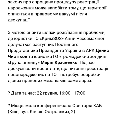
закону про спрощену процедуру реєстрації
народження може запобігти тому, що території
опиняться в правовому вакуумі після
деокупації.
З метою знайти шляхи розвʼязання проблеми,
до юристки ГО «КримSOS» Анни Рассамахіної
долучаться заступник Постійного
Представника Президента України в АРК
Денис
Чистіков
та юристка ГО «Громадський холдинг
«Група впливу»
Марія Красненко
. Під час
дискусії вони висвітлять, що питання реєстрації
новонароджених на ТОТ потребує розробки
дієвих правових механізмів саме зараз.
? Дата та час: 22 грудня, 16:00—17:00
? Місце: мала конференц-зала Освіторія ХАБ
(Київ, вул. Князів Острозьких, 2)