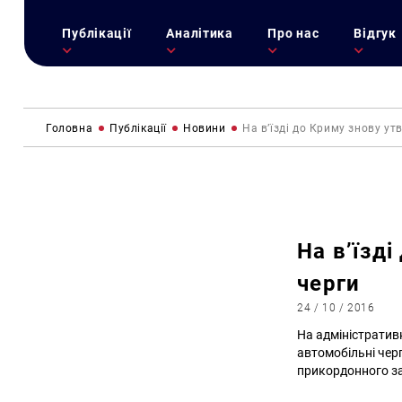
Публікації
Аналітика
Про нас
Відгук
Головна
Публікації
Новини
На в’їзді до Криму знову у
На в’їзд
черги
24 / 10 / 2016
На адміністратив
автомобільні чер
прикордонного за