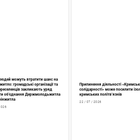
 людей можуть втратити шанс на
житло: громадські організації та
Припинення діяльності «Кримськ
переселенців закликають уряд
солідарності» може посилити ізо
ти об’єднання Держмолодьжитла
кримських політв’язнів
фінжитла
22 / 07 / 2026
 2026