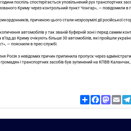
 години поспіль спостерігається уповільнений рух транспортних засо
ованого Криму через контрольний пункт Чонгар», — повідомили в п
икордонників, причиною цього стали незрозумілі дії російської сто
копичення автомобілів у так званій буферній зоні і перед самим ко
 в’їзд до Криму очікують більше 30 автомобілів, які пройшли украї
т», — пояснили в прес-службі.
пня Росія з невідомих причин припинила пропуск через адміністрат
громадян і транспортних засобів був зупинений на КПВВ Каланчак,
Share
Facebook
Mastodon
Email