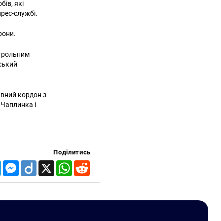
бів, які
рес-службі.
рони.
нтрольним
нський
ивний кордон з
 Чаплинка і
Поділитись
Telegram
Messenger
Diigo
X
WhatsApp
Reddit