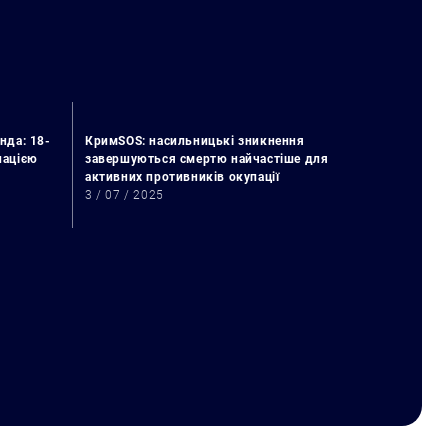
нда: 18-
КримSOS: насильницькі зникнення
упацією
завершуються смертю найчастіше для
активних противників окупації
3 / 07 / 2025