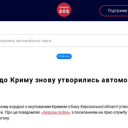
Підтрима
творились автомобільні черги
Новини
і до Криму знову утворились автомо
ному кордоні з окупованим Кримом з боку Херсонської області утв
ги. Про це повідомляє
«Херсон online»
з посиланням на прес-службу
гону.