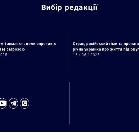
Вибір редакції
м і землею»: коли спротив в
Страх, російський гімн та пропага
стає загрозою
річна українка про життя під ок
2025
16 / 06 / 2025