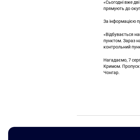
«Сьогодні вже дві
прямують до окуп
За інформацією пр
«Відбувається на
пунктом. Зараз на
контрольний пунк
Нагадаємо, 7 сер
Кримом. Пропуск 
Чонгар.