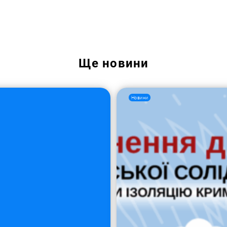
Ще
новини
Новини
Пошук за запитом: