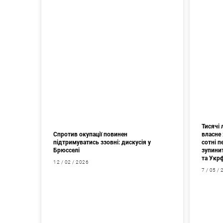
Тисячі
Спротив окупації повинен
власне 
підтримуватись ззовні: дискусія у
сотні 
Брюсселі
зупини
та Укр
12 / 02 / 2026
7 / 05 /