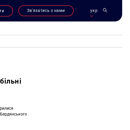
Зв'язатись з нами
укр
ти
більні
орилися
 Бердянського