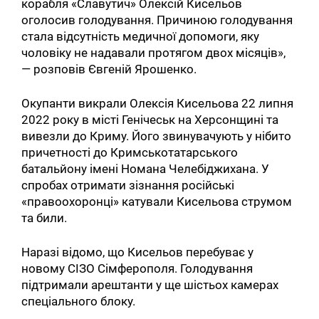
корабля «Славутич» Олексій Кисельов
оголосив голодування. Причиною голодування
стала відсутність медичної допомоги, яку
чоловіку не надавали протягом двох місяців»,
— розповів Євгеній Ярошенко.
Окупанти викрали Олексія Кисельова 22 липня
2022 року в місті Генічеськ на Херсонщині та
вивезли до Криму. Його звинувачують у нібито
причетності до Кримськотатарського
батальйону імені Номана Челебіджихана. У
спробах отримати зізнання російські
«правоохоронці» катували Кисельова струмом
та били.
Наразі відомо, що Кисельов перебуває у
новому СІЗО Сімферополя. Голодування
підтримали арештанти у ще шістьох камерах
спеціального блоку.