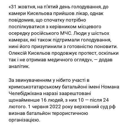
«31 жовтня, на п’ятий день голодування, до
камери Кисельова прийшов лікар, однак
повідомив, що спочатку потрібно
поспілкуватися з керівником місцевого
осередку російського МЧС. Люди у шістьох
камерах, які також підтримали голодування,
нині його призупинили з готовністю поновити.
Олексій Кисельов продовжує протест, оскільки
так і не отримав медичного огляду», — додав
аналітик.
За звинуваченням у нібито участі в
кримськотатарському батальйоні імені Номана
Челебіджіхана наразі заарештовані
щонайменше 16 людей, з них 10 — після 24
лютого. 1 червня 2022 року верховний суд рф
визнав батальйон терористичною
організацією.