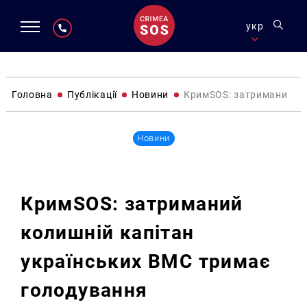
укр
Головна
Публікації
Новини
КримSOS: затриманий ко
Новини
КримSOS: затриманий
колишній капітан
українських ВМС тримає
голодування