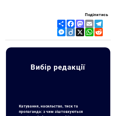
Поділитись
Share
Facebook
Mastodon
Email
Telegr
Messenger
Diigo
X
WhatsApp
Reddit
Вибір редакції
Катування, насильство, тиск та
пропаганда: з чим зіштовхуються