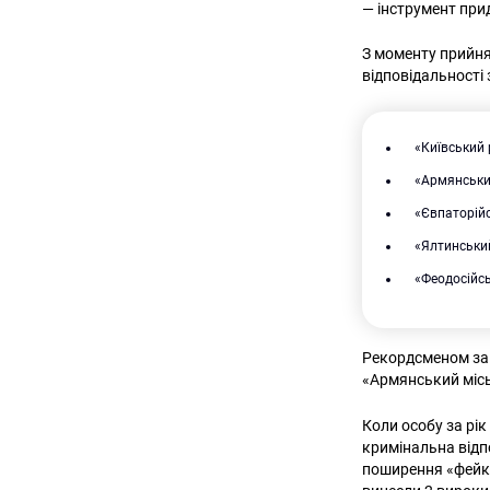
— інструмент при
З моменту прийня
відповідальності 
«Київський
«Армянськи
«Євпаторійс
«Ялтинський
«Феодосійсь
Рекордсменом за 
«Армянський місь
Коли особу за рік
кримінальна відп
поширення «фейків