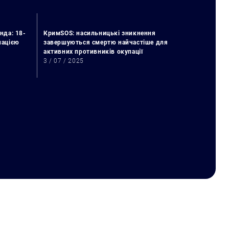
нда: 18-
КримSOS: насильницькі зникнення
упацією
завершуються смертю найчастіше для
активних противників окупації
3 / 07 / 2025