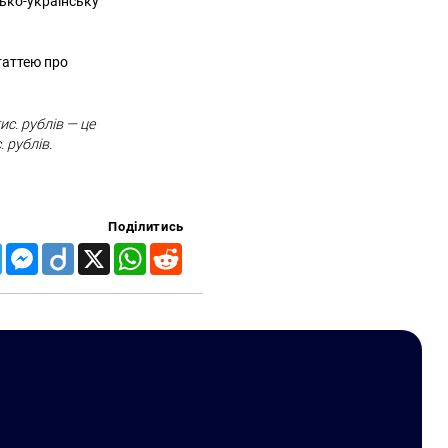
сько-українську
статтею про
ис. рублів — це
 рублів.
Поділитись
Telegram
Messenger
Diigo
X
WhatsApp
Reddit