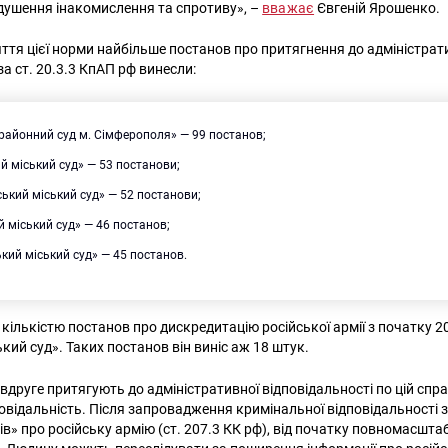
душення інакомислення та спротиву», –
вважає
Євгеній Ярошенко.
ття цієї норми найбільше постанов про притягнення до адміністрат
за ст. 20.3.3 КпАП рф винесли:
 районний суд м. Сімферополя» — 99 постанов;
й міський суд» — 53 постанови;
ький міський суд» — 52 постанови;
 міський суд» — 46 постанов;
кий міський суд» — 45 постанов.
кількістю постанов про дискредитацію російської армії з початку 2
кий суд». Таких постанов він виніс аж 18 штук.
 вдруге притягують до адміністративної відповідальності по цій спра
овідальність. Після запровадження кримінальної відповідальності з
» про російську армію (ст. 207.3 КК рф), від початку повномасштаб