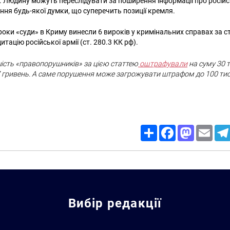
. Людину можуть переслідувати за поширення інформації про росій
ення будь-якої думки, що суперечить позиції кремля.
 роки «суди» в Криму винесли 6 вироків у кримінальних справах за 
тацію російської армії (ст. 280.3 КК рф).
ість «правопорушників» за цією статтею
оштрафували
на суму 30 т
 гривень. А саме порушення може загрожувати штрафом до 100 тис.
Share
Facebook
Mastodon
Email
Вибір редакції