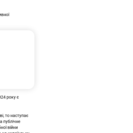
ивної
024 року є
ві, то наступає
а публічне
ної війни