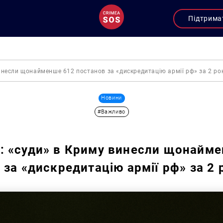
Підтрима
инесли щонайменше 612 постанов за «дискредитацію армії рф» за 2 р
Новини
#Важливо
 «суди» в Криму винесли щонайме
 за «дискредитацію армії рф» за 2