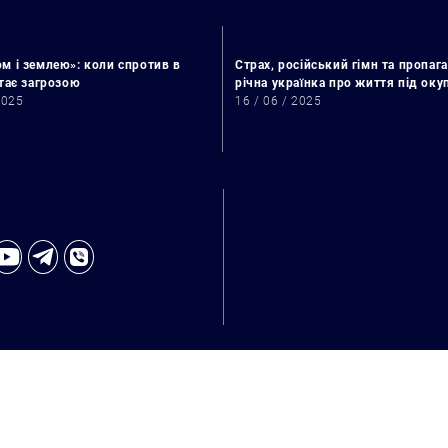
м і землею»: коли спротив в
Страх, російський гімн та пропага
стає загрозою
річна українка про життя під ок
2025
16 / 06 / 2025
Пошук за запитом: