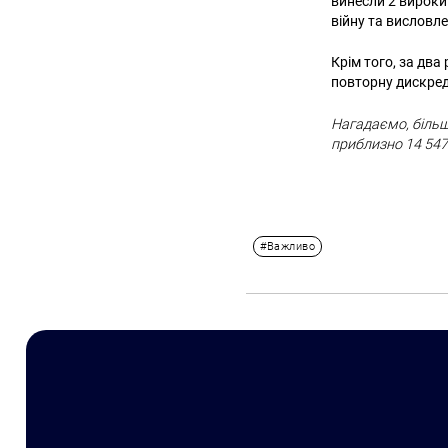
винесли 2 вироки
війну та висловл
Крім того, за два
повторну дискреди
Нагадаємо, більш
приблизно 14 547
#Важливо