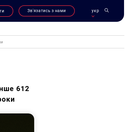
Зв'язатись з нами
укр
ти
оки
нше 612
 роки