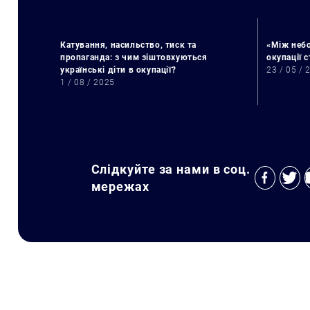
Катування, насильство, тиск та
«Між небо
пропаганда: з чим зіштовхуються
окупації 
українські діти в окупації?
23 / 05 / 
1 / 08 / 2025
Слідкуйте за нами в соц.
мережах