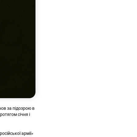
нов за підозрою в
ротягом січня і
осійської армії»