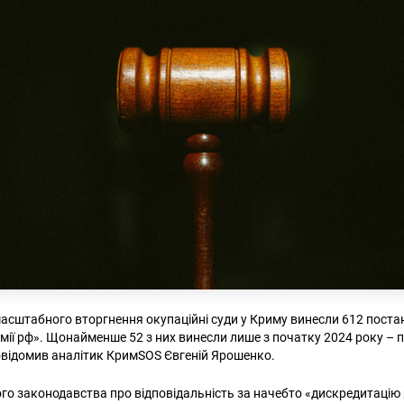
асштабного вторгнення окупаційні суди у Криму винесли 612 поста
мії рф». Щонайменше 52 з них винесли лише з початку 2024 року – п
овідомив аналітик КримSOS Євгеній Ярошенко.
го законодавства про відповідальність за начебто «дискредитацію р