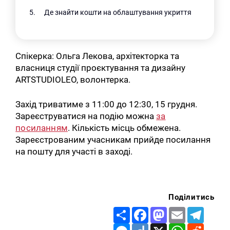
Де знайти кошти на облаштування укриття
Спікерка: Ольга Лекова, архітекторка та
власниця студії проєктування та дизайну
ARTSTUDIOLEO, волонтерка.
Захід триватиме з 11:00 до 12:30, 15 грудня.
Зареєструватися на подію можна
за
посиланням
. Кількість місць обмежена.
Зареєстрованим учасникам прийде посилання
на пошту для участі в заході.
Поділитись
Share
Facebook
Mastodon
Email
Telegr
Messenger
Diigo
X
WhatsApp
Reddit