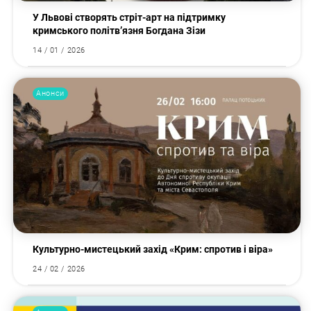
У Львові створять стріт-арт на підтримку
кримського політв’язня Богдана Зізи
14 / 01 / 2026
Анонси
Культурно-мистецький захід «Крим: спротив і віра»
24 / 02 / 2026