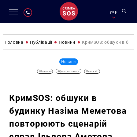
укр
Головна
Публікації
Новини
КримSOS: обшуки в буди
Новини
#Важливо
#Кримські татари
#Меджліс
КримSOS: обшуки в
будинку Назіма Меметова
повторюють сценарій
справ Ільвера Аметова,