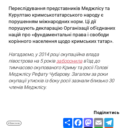
Переслідування представників Меджлісу та
Курултаю кримськотатарського народу є
порушенням міжнародних норм. Ці дії
порушують декларацію Організації об’єднаних
націй про «фундаментальні права і свободи
корінного населення щодо кримських татар».
Нагадаємо, у 2014 році окупаційна влада
півострова на 5 років
заборонила
в’їзд до
тимчасово окупованого Криму та росії Голові
Меджлісу Рефату Чубарову. Загалом за роки
окупації утисків із боку росії зазнали близько 30
членів Меджлісу.
Поділитись
Share
Facebook
Mastodon
Email
Telegr
#Важливо