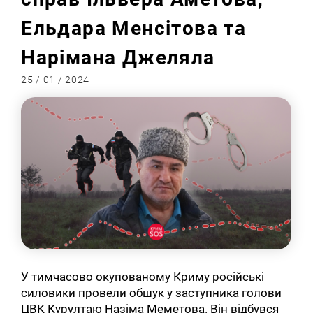
Ельдара Менсітова та
Нарімана Джеляла
25 / 01 / 2024
У тимчасово окупованому Криму російські
силовики провели обшук у заступника голови
ЦВК Курултаю Назіма Меметова. Він відбувся