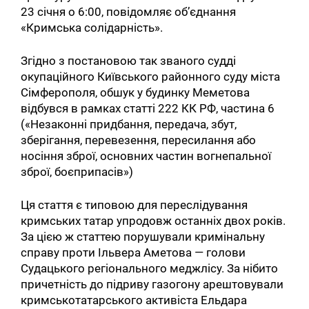
23 січня о 6:00, повідомляє об’єднання
«Кримська солідарність».
Згідно з постановою так званого судді
окупаційного Київського районного суду міста
Сімферополя, обшук у будинку Меметова
відбувся в рамках статті 222 КК РФ, частина 6
(«Незаконні придбання, передача, збут,
зберігання, перевезення, пересилання або
носіння зброї, основних частин вогнепальної
зброї, боєприпасів»)
Ця стаття є типовою для переслідування
кримських татар упродовж останніх двох років.
За цією ж статтею порушували кримінальну
справу проти Ільвера Аметова — голови
Судацького регіонального меджлісу. За нібито
причетність до підриву газогону арештовували
кримськотатарського активіста Ельдара