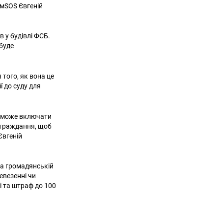
имSOS Євгеній
 у будівлі ФСБ.
 буде
 того, як вона це
її до суду для
я може включати
страждання, щоб
Євгеній
та громадянській
евезенні чи
і та штраф до 100