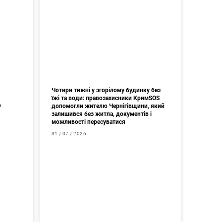
Чотири тижні у згорілому будинку без
їжі та води: правозахисники КримSOS
у
допомогли жителю Чернігівщини, який
залишився без житла, документів і
можливості пересуватися
31 / 07 / 2026