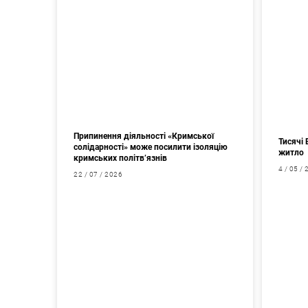
Припинення діяльності «Кримської
Тисячі 
солідарності» може посилити ізоляцію
житло
кримських політв’язнів
4 / 05 /
22 / 07 / 2026