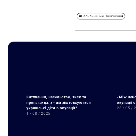
#Насильницькі зникнення
Катування, насильство, тиск та
«Між небо
пропаганда: з чим зіштовхуються
окупації 
українські діти в окупації?
23 / 05 / 
1 / 08 / 2025