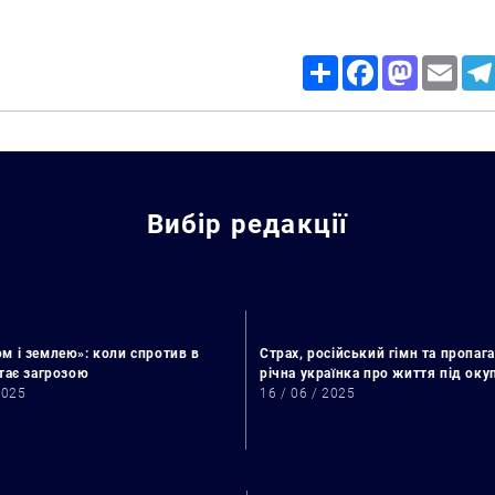
Share
Facebook
Mastodon
Email
Вибір редакції
м і землею»: коли спротив в
Страх, російський гімн та пропага
стає загрозою
річна українка про життя під ок
2025
16 / 06 / 2025