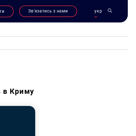
Зв'язатись з нами
укр
ти
ь в Криму