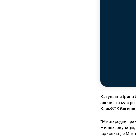
Катування Ірини 
злочин та має ро
КримSOS
Євгеній
“Міжнародне прав
– війна, окупаці
юрисдикцію Міжна