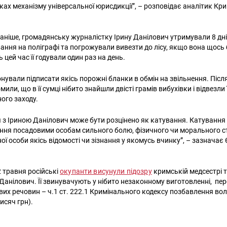
ах механізму універсальної юрисдикції”, – розповідає аналітик Кр
раніше, громадянську журналістку Ірину Данілович утримували 8 днів
ання на поліграфі та погрожували вивезти до лісу, якщо вона щось
 цей час її годували один раз на день.
нували підписати якісь порожні бланки в обмін на звільнення. Після
мили, що в її сумці нібито знайшли двісті грамів вибухівки і відвезли 
ого заходу.
 з Іриною Данілович може бути розцінено як катування. Катуванн
ння посадовими особам сильного болю, фізичного чи морального 
ої особи якісь відомості чи зізнання у якомусь вчинку”, – зазначає 
 травня російські
окупанти висунули підозру
кримській медсестрі 
 Данілович. Її звинувачують у нібито незаконному виготовленні, пер
вих речовин – ч.1 ст. 222.1 Кримінального кодексу позбавлення вол
тисяч грн).