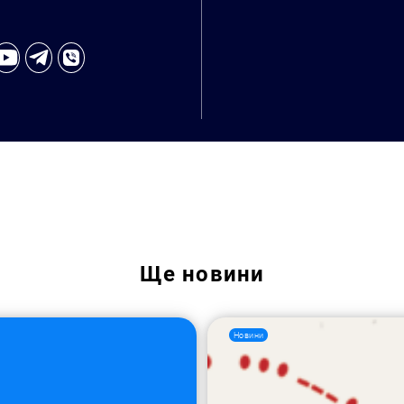
Пошук за запитом:
Ще
новини
Новини