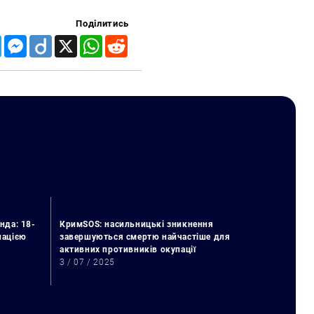
Поділитись
Telegram
Messenger
Diigo
X
WhatsApp
Reddit
нда: 18-
КримSOS: насильницькі зникнення
упацією
завершуються смертю найчастіше для
активних противників окупації
3 / 07 / 2025