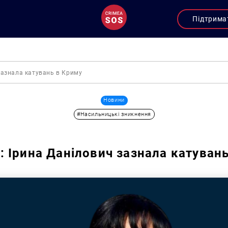
Підтрима
зазнала катувань в Криму
Новини
#Насильницькі зникнення
 Ірина Данілович зазнала катуван