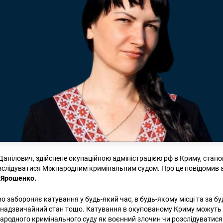
Данілович, здійснене окупаційною адміністрацією рф в Криму, стан
зслідуватися Міжнародним кримінальним судом. Про це повідомив 
 Ярошенко.
о забороняє катування у будь-який час, в будь-якому місці та за б
я, надзвичайний стан тощо. Катування в окупованому Криму можуть 
родного кримінального суду як воєнний злочин чи розслідуватися