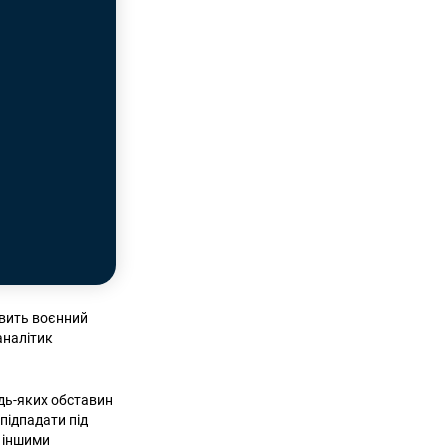
овить воєнний
аналітик
удь-яких обставин
підпадати під
 іншими