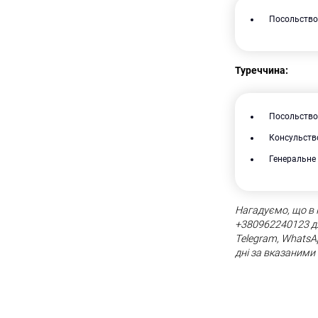
Посольство 
Туреччина:
Посольство 
Консульство
Генеральне 
Нагадуємо, що в
+380962240123 для
Telegram, WhatsAp
дні за вказаним