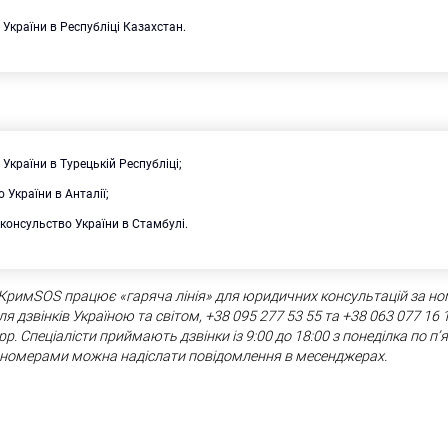
України в Республіці Казахстан.
України в Турецькій Республіці;
 України в Анталії;
консульство України в Стамбулі.
 КримSOS працює «гаряча лінія» для юридичних консультацій за н
 дзвінків Україною та світом, +38 095 277 53 55 та +38 063 077 16 19 
p. Спеціалісти приймають дзвінки із 9:00 до 18:00 з понеділка по п’я
и номерами можна надіслати повідомлення в месенджерах.
Пошук за запитом: