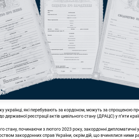
оку українці, які перебувають за кордоном, можуть за спрощеною п
о державної реєстрації актів цивільного стану (ДРАЦС) у п’яти країн
го стану, починаючи з лютого 2023 року, закордонні дипломатичні 
рством закордонних справ України, окрім дій, що вчинялися ними ра