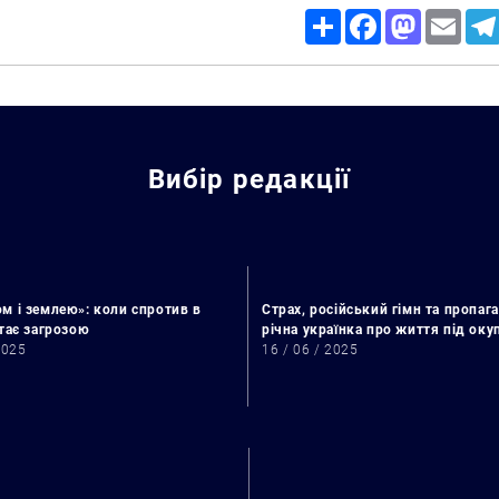
Share
Facebook
Mastodon
Email
Вибір редакції
м і землею»: коли спротив в
Страх, російський гімн та пропага
стає загрозою
річна українка про життя під ок
2025
16 / 06 / 2025