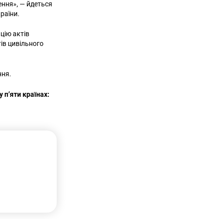
ення», — йдеться
раїни.
цію актів
тів цивільного
ння.
п’яти країнах: