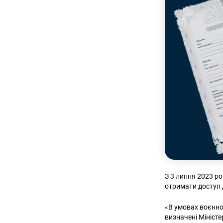
З 3 липня 2023 р
отримати доступ д
«В умовах воєнно
визначені Міністе