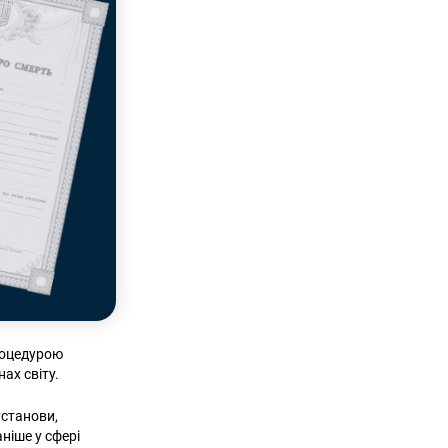
роцедурою
ах світу.
установи,
ніше у сфері