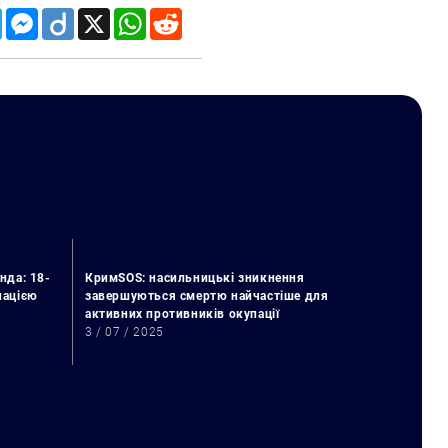
Telegram
Messenger
Diigo
X
WhatsApp
Reddit
нда: 18-
КримSOS: насильницькі зникнення
упацією
завершуються смертю найчастіше для
активних противників окупації
3 / 07 / 2025