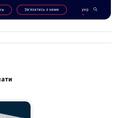
Зв'язатись з нами
укр
ти
мати