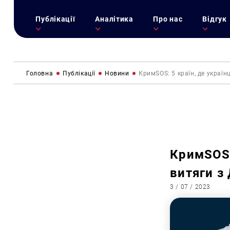
Публікації
Аналітика
Про нас
Відгук
Головна
Публікації
Новини
КримSOS: 5 країн, де укра
КримSOS:
витяги з
3 / 07 / 2023