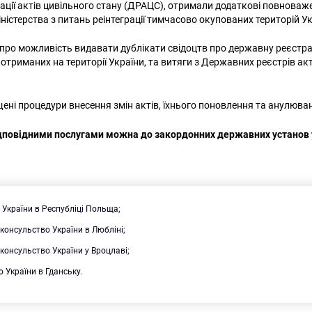
ації актів цивільного стану (ДРАЦС), отримали додаткові повноваж
ністерства з питань реінтеграції тимчасово окупованих територій Ук
про можливість видавати дублікати свідоцтв про державну реєстра
 отриманих на території України, та витяги з Державних реєстрів ак
ені процедури внесення змін актів, їхнього поновлення та анулюва
дповідними послугами можна до закордонних державних установ у 
України в Республіці Польща;
консульство України в Любліні;
консульство України у Вроцлаві;
 України в Гданську.