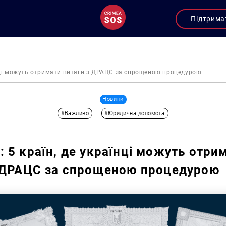
Підтрима
їнці можуть отримати витяги з ДРАЦС за спрощеною процедурою
Новини
#Важливо
#Юридична допомога
 5 країн, де українці можуть отри
 ДРАЦС за спрощеною процедурою