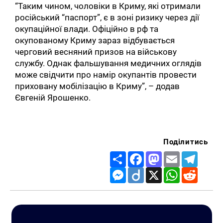
“Таким чином, чоловіки в Криму, які отримали
російський “паспорт”, є в зоні ризику через дії
окупаційної влади. Офіційно в рф та
окупованому Криму зараз відбувається
черговий весняний призов на військову
службу. Однак фальшування медичних оглядів
може свідчити про намір окупантів провести
приховану мобілізацію в Криму”, – додав
Євгеній Ярошенко.
Поділитись
Share
Facebook
Mastodon
Email
Telegr
Messenger
Diigo
X
WhatsApp
Reddit