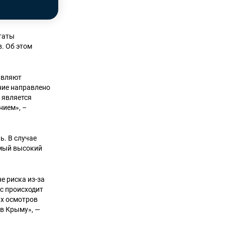
таты
. Об этом
авляют
ние направлено
 является
нием», –
ь. В случае
амый высокий
е риска из-за
с происходит
их осмотров
в Крыму», —