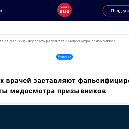
ук
Поддер
вляют фальсифицировать результаты медосмотра призывников
Новости
х врачей заставляют фальсифицир
аты медосмотра призывников