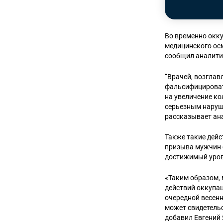
Во временно окк
медицинского ос
сообщил аналит
“Врачей, возгла
фальсифицироват
на увеличение к
серьезным наруш
рассказывает ан
Также такие дейс
призыва мужчин 
достижимый уров
«Таким образом, 
действий оккупа
очередной весен
может свидетель
добавил Евгений