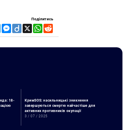
Поділитись
Telegram
Messenger
Diigo
X
WhatsApp
Reddit
нда: 18-
КримSOS: насильницькі зникнення
упацією
завершуються смертю найчастіше для
активних противників окупації
3 / 07 / 2025