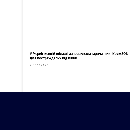
У Чернігівській області запрацювала гаряча лінія КримSOS
для постраждалих від війни
2 / 07 / 2026