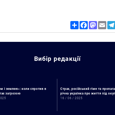
Share
Facebook
Mastodon
Email
Вибір редакції
м і землею»: коли спротив в
Страх, російський гімн та пропага
Искать:
стає загрозою
річна українка про життя під ок
2025
16 / 06 / 2025