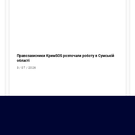
Правозахисники КримSOS розпочали роботу в Сумській
області
3 / 07 / 2026