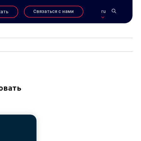
Связаться с нами
ru
жать
овать