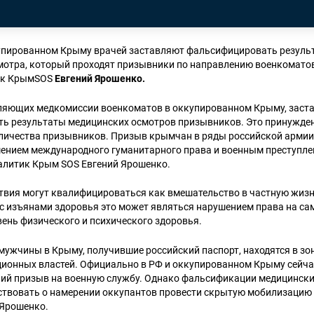
упированном Крыму врачей заставляют фальсифицировать резуль
мотра, который проходят призывники по направлению военкоматов
ик КрымSOS
Евгений Ярошенко.
вляющих медкомиссии военкоматов в оккупированном Крыму, заст
ь результаты медицинских осмотров призывников. Это принужде
оличества призывников. Призыв крымчан в ряды российской армии
ением международного гуманитарного права и военным преступле
алитик Крым SOS Евгений Ярошенко.
твия могут квалифицироваться как вмешательство в частную жизн
с изъянами здоровья это может являться нарушением права на с
ень физического и психического здоровья.
мужчины в Крыму, получившие российский паспорт, находятся в зон
ционных властей. Официально в РФ и оккупированном Крыму сейча
ний призыв на военную службу. Однако фальсификации медицинск
ствовать о намерении оккупантов провести скрытую мобилизацию 
 Ярошенко.