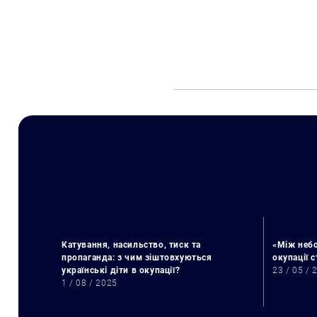
Катування, насильство, тиск та
«Між небо
пропаганда: з чим зіштовхуються
окупації 
українські діти в окупації?
23 / 05 / 
1 / 08 / 2025