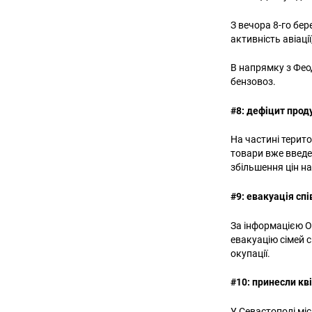
З вечора 8-го бе
активність авіаці
В напрямку з Феод
бензовоз.
#8: дефіцит прод
На частині терит
товари вже введе
збільшення цін на
#9: евакуація спі
За інформацією О
евакуацію сімей с
окупації.
#10: принесли к
У Севастополі мі