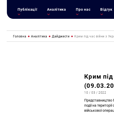
Публікації
Аналітика
Про нас
Відгук
Головна
Аналітика
Дайджести
Крим під час війни з Укр
Крим під
(09.03.2
10 / 03 / 2022
Представництво П
події на територі
військової операц