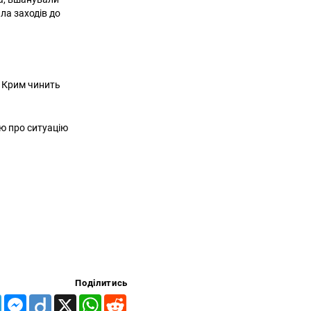
ла заходів до
е Крим чинить
ю про ситуацію
Поділитись
Telegram
Messenger
Diigo
X
WhatsApp
Reddit