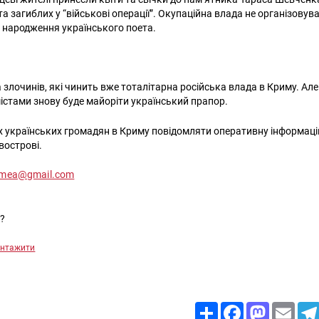
а загиблих у “військові операції”. Окупаційна влада не організовува
дня народження українського поета.
 злочинів, які чинить вже тоталітарна російська влада в Криму. Ал
 містами знову буде майоріти український прапор.
 українських громадян в Криму повідомляти оперативну інформаці
вострові.
rimea@gmail.com
??
нтажити
Пошук за запитом:
Share
Facebook
Mastodon
Email