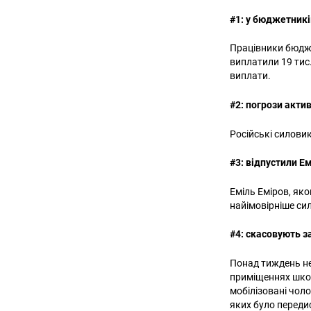
#1: у бюджетникі
Працівники бюдже
виплатили 19 тис.
виплати.
#2: погрози акти
Російські силови
#3: відпустили Е
Еміль Еміров, яко
найімовірніше сил
#4: скасовують з
Понад тиждень не
приміщеннях школ
мобілізовані чол
яких було переди