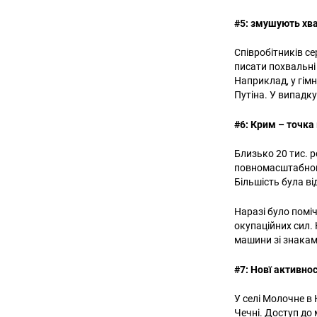
#5: змушують хв
Співробітників с
писати похвальні
Наприклад, у гімн
Путіна. У випадк
#6: Крим – точка
Близько 20 тис. 
повномасштабного
Більшість була ві
Наразі було поміч
окупаційних сил. 
машини зі знаками
#7: Новї активно
У селі Молочне в
Чечні. Доступ до 