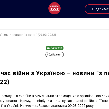
Підтрима
аїною – новини “з поля” (09.03.2022)
Дайджести
#Дайджест
 час війни з Україною – новини “з п
022)
резидента України в АРК спільно з громадською організацією Кр
ї окупованого Криму, що відбули з початку так званої російської “спе
ії” в Україні. Нижче – дайджест станом на 09.03.2022 року.