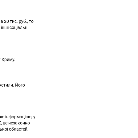
20 тис. руб., то
інші соціальні
 Криму.
устили. Його
ою інформацією, у
, це незаконно
ької областей,