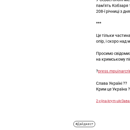
пам’ять Кобзаря т
208-ї річниці з 
***
Це тільки частина
опір, і скоро над
Просимо свідомих
на кримському пі
?
press.mpuinarc
Слава Україні ??
Крим це Україна 
2-vijna-krym-ukr
Зава
#Дайджест