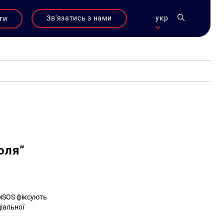
Зв'язатись з нами
укр
ти
оля”
имSOS фіксують
ціальної