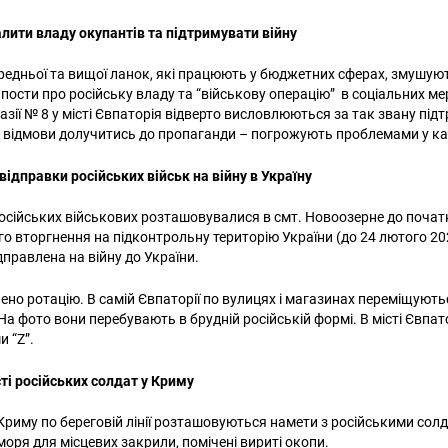
алити владу окупантів та підтримувати війну
ередньої та вищої ланок, які працюють у бюджетних сферах, змушую
 пости про російську владу та “військову операцію” в соціальних м
азії № 8 у місті Євпаторія відверто висловлюються за так звану під
у відмови долучитись до пропаганди – погрожують проблемами у кар
 відправки російських військ на війну в Україну
російських військових розташовувалися в смт. Новоозерне до почат
 вторгнення на підконтрольну територію України (до 24 лютого 20
дправлена на війну до України.
ено ротацію. В самій Євпаторії по вулицях і магазинах переміщують
На фото вони перебувають в брудній російській формі. В місті Євпат
 “Z”.
сті російських солдат у Криму
 Криму по береговій лінії розташовуються намети з російськими сол
моря для місцевих закрили, помічені вириті окопи.