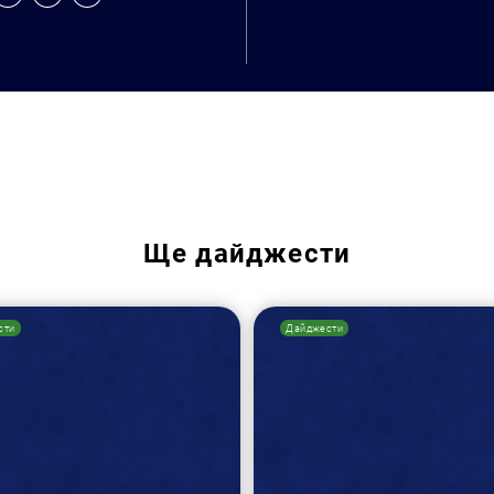
Ще
дайджести
сти
Дайджести