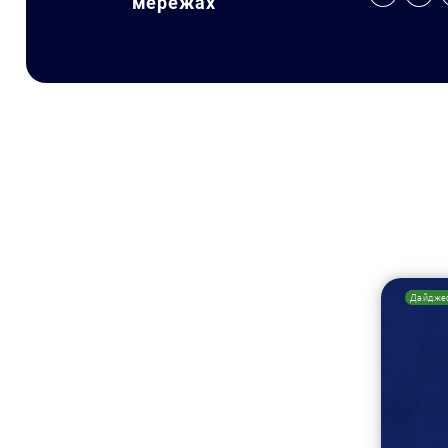
мережах
Дайдже