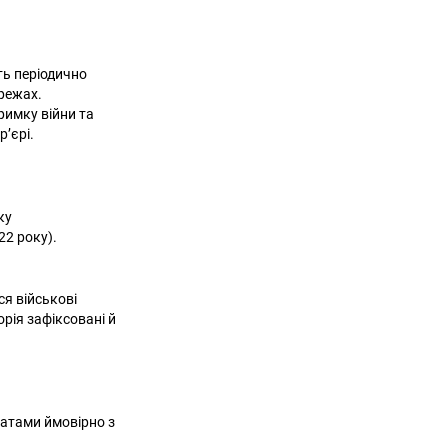
ть періодично
ережах.
тримку війни та
’єрі.
ку
22 року).
ся військові
орія зафіксовані й
датами ймовірно з