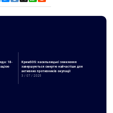
нда: 18-
КримSOS: насильницькі зникнення
упацією
завершуються смертю найчастіше для
активних противників окупації
3 / 07 / 2025