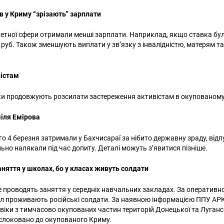
в у Криму “зрізають” зарплати
тної сфери отримали менші зарплати. Наприклад, якщо ставка була 
руб. Також зменшують виплати у зв’язку з інвалідністю, матерям та 
вістам
ки продовжують розсилати застереження активістам в окупованому
міля Емірова
го 4 березня затримали у Бахчисараї за нібито державну зраду, відп
ьно налякали під час допиту. Деталі можуть з’явитися пізніше.
аняття у школах, бо у класах живуть солдати
 проводять заняття у середніх навчальних закладах. За оперативн
 проживають російські солдати. За наявною інформацією ППУ АРК
овіки з тимчасово окупованих частин територій Донецької та Луганс
слоковано до окупованого Криму.