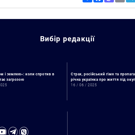
Вибір редакції
м і землею»: коли спротив в
Страх, російський гімн та пропага
стає загрозою
річна українка про життя під ок
2025
16 / 06 / 2025