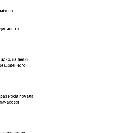
омічена
одиниць та
идко, на деякі
же щоденного
араз Росія почала
тимчасової
ка, вшанували