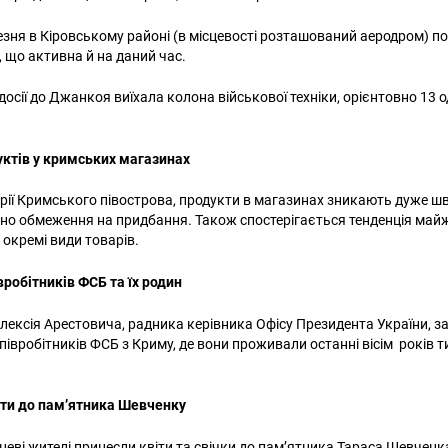
резня в Кіровському районі (в місцевості розташований аеродром) п
ї, що активна й на даний час.
осії до Джанкоя виїхала колона військової техніки, орієнтовно 13 
уктів у кримських магазинах
орії Кримського півострова, продукти в магазинах зникають дуже шв
но обмеження на придбання. Також спостерігається тенденція май
 окремі види товарів.
вробітників ФСБ та їх родин
лексія Арестовича, радника керівника Офісу Президента України, з
півробітників ФСБ з Криму, де вони проживали останні вісім років 
віти до пам’ятника Шевченку
сцеві жителі принесли квіти та свічки до пам’ятника Тараса Шевчен