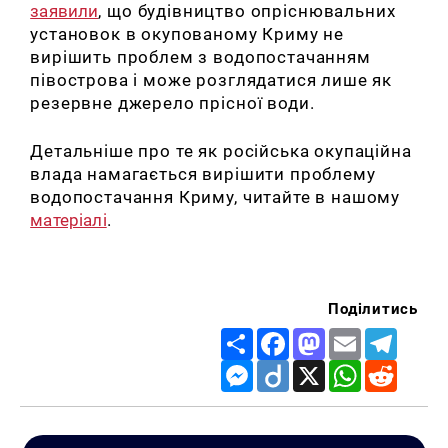
заявили
, що будівництво опріснювальних
установок в окупованому Криму не
вирішить проблем з водопостачанням
півострова і може розглядатися лише як
резервне джерело прісної води.
Детальніше про те як російська окупаційна
влада намагається вирішити проблему
водопостачання Криму, читайте в нашому
матеріалі
.
Поділитись
Share
Facebook
Mastodon
Email
Telegr
Messenger
Diigo
X
WhatsApp
Reddit