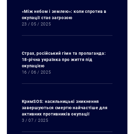
Искать:
«Між небом і землею»: коли спротив в
окупації стає загрозою
23 / 05 / 2025
Страх, російський гімн та пропаганда:
18-річна українка про життя під
окупацією
16 / 06 / 2025
КримSOS: насильницькі зникнення
завершуються смертю найчастіше для
активних противників окупації
3 / 07 / 2025