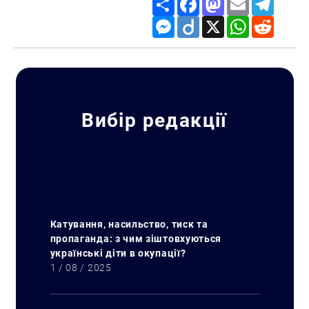
Share
Facebook
Mastodon
Email
Telegr
Messenger
Diigo
X
WhatsApp
Reddit
Вибір редакції
Катування, насильство, тиск та
пропаганда: з чим зіштовхуються
українські діти в окупації?
1 / 08 / 2025