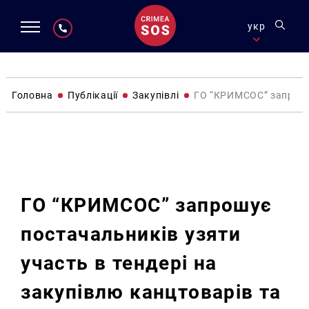
укр
Головна
Публікації
Закупівлі
ГО “КРИМСОС” запрошує
Закупівлі
ГО “КРИМСОС” запрошує
постачальників узяти
участь в тендері на
закупівлю канцтоварів та