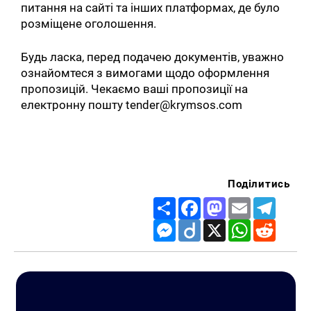
питання на сайті та інших платформах, де було
розміщене оголошення.
Будь ласка, перед подачею документів, уважно
ознайомтеся з вимогами щодо оформлення
пропозицій. Чекаємо ваші пропозиції на
електронну пошту tender@krymsos.com
Поділитись
Share
Facebook
Mastodon
Email
Telegr
Messenger
Diigo
X
WhatsApp
Reddit