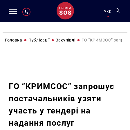
укр
Головна
Публікації
Закупівлі
ГО “КРИМСОС” запрошує
Закупівлі
ГО “КРИМСОС” запрошує
постачальників узяти
участь у тендері на
надання послуг