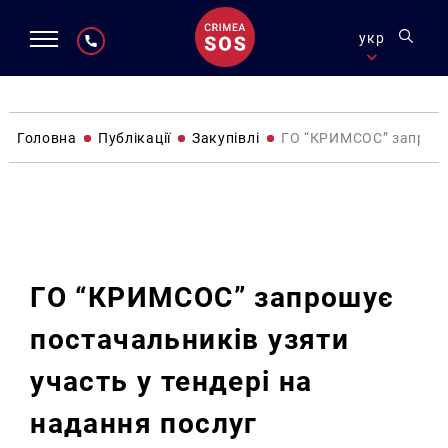
укр
Головна
Публікації
Закупівлі
ГО “КРИМСОС” запрошує
Закупівлі
ГО “КРИМСОС” запрошує
постачальників узяти
участь у тендері на
надання послуг