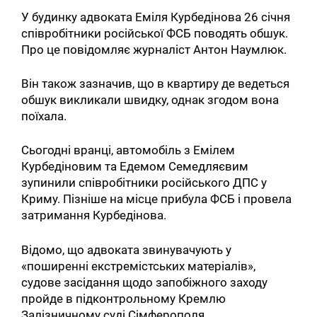
У будинку адвоката Еміля Курбедінова 26 січня
співробітники російської ФСБ поводять обшук.
Про це повідомляє журналіст Антон Наумлюк.
Він також зазначив, що в квартиру де ведеться
обшук викликали швидку, однак згодом вона
поїхала.
Сьогодні вранці, автомобіль з Емілем
Курбедіновим та Едемом Семедляєвим
зупинили співробітники російського ДПС у
Криму. Пізніше на місце прибула ФСБ і провела
затримання Курбедінова.
Відомо, що адвоката звинувачують у
«поширенні екстремістських матеріалів»,
судове засідання щодо запобіжного заходу
пройде в підконтрольному Кремлю
Залізничному суді Сімферополя.