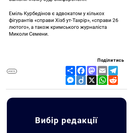
Еміль Курбедінов є адвокатом у кількох
фігурантів «справи Хізб ут-Тахрір», «справи 26
лютого», а також кримського журналіста
Миколи Семени.
Поділитись
Share
Facebook
Mastodon
Email
Telegr
#ФСБ
Messenger
Diigo
X
WhatsApp
Reddit
Вибір редакції