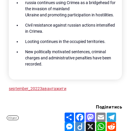
russia continues using Crimea as a bridgehead for
the invasion of mainland
Ukraine and promoting participation in hostilities.
Civil resistance against russian actions intensified
in Crimea.
Looting continues in the occupied territories.
New politically motivated sentences, criminal
charges and administrative penalties have been
recorded.
september_2022
Завантажити
Поділитись
Share
Facebook
Mastodon
Email
Telegr
#Digest
Messenger
Diigo
X
WhatsApp
Reddit