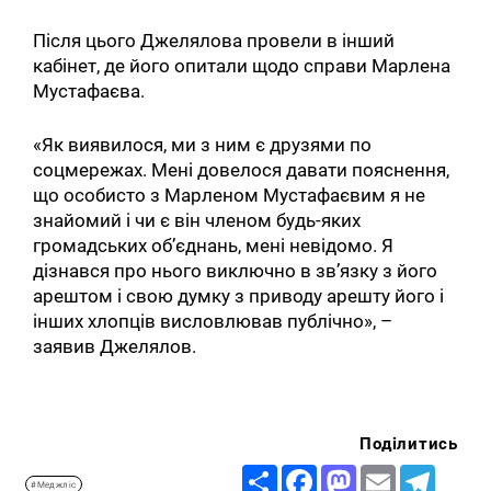
Після цього Джелялова провели в інший
кабінет, де його опитали щодо справи Марлена
Мустафаєва.
«Як виявилося, ми з ним є друзями по
соцмережах. Мені довелося давати пояснення,
що особисто з Марленом Мустафаєвим я не
знайомий і чи є він членом будь-яких
громадських об’єднань, мені невідомо. Я
дізнався про нього виключно в зв’язку з його
арештом і свою думку з приводу арешту його і
інших хлопців висловлював публічно», –
заявив Джелялов.
Поділитись
Share
Facebook
Mastodon
Email
Telegr
#Меджліс