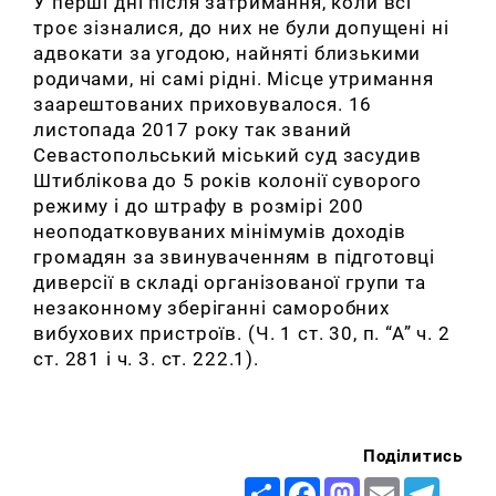
У перші дні після затримання, коли всі
троє зізналися, до них не були допущені ні
адвокати за угодою, найняті близькими
родичами, ні самі рідні. Місце утримання
заарештованих приховувалося. 16
листопада 2017 року так званий
Севастопольський міський суд засудив
Штиблікова до 5 років колонії суворого
режиму і до штрафу в розмірі 200
неоподатковуваних мінімумів доходів
громадян за звинуваченням в підготовці
диверсії в складі організованої групи та
незаконному зберіганні саморобних
вибухових пристроїв. (Ч. 1 ст. 30, п. “А” ч. 2
ст. 281 і ч. 3. ст. 222.1).
Поділитись
Share
Facebook
Mastodon
Email
Telegr