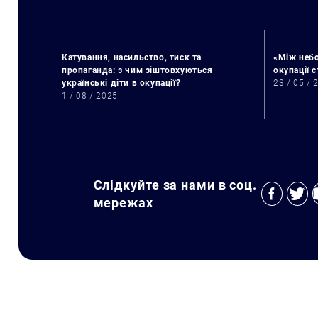
Катування, насильство, тиск та
«Між небо
пропаганда: з чим зіштовхуються
окупації 
українські діти в окупації?
23 / 05 / 
1 / 08 / 2025
Слідкуйте за нами в соц.
мережах