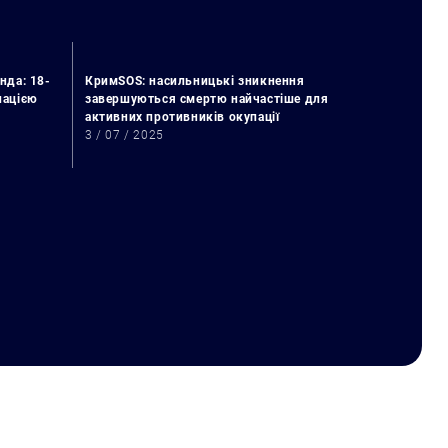
нда: 18-
КримSOS: насильницькі зникнення
упацією
завершуються смертю найчастіше для
активних противників окупації
3 / 07 / 2025