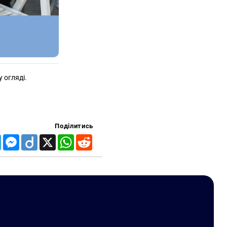
 огляді.
Поділитись
Telegram
Messenger
Diigo
X
WhatsApp
Reddit