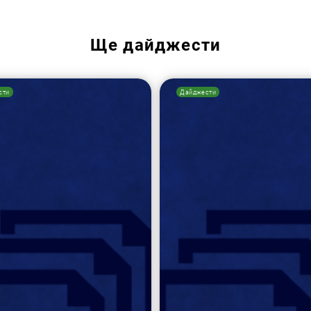
Ще
дайджести
сти
Дайджести