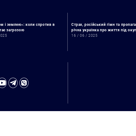
м і землею»: коли спротив в
Страх, російський гімн та пропага
стає загрозою
річна українка про життя під ок
2025
16 / 06 / 2025
Пошук за запитом: