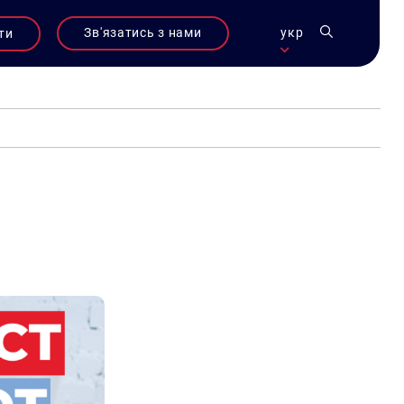
Зв'язатись з нами
укр
ти