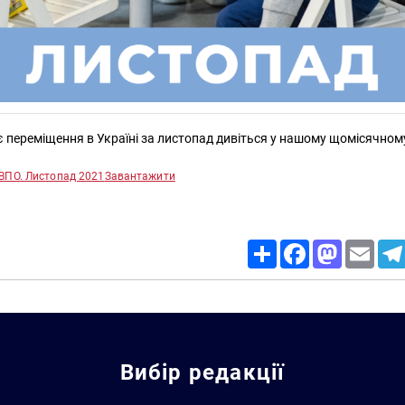
є переміщення в Україні за листопад дивіться у нашому щомісячному
ВПО. Листопад 2021
Завантажити
Share
Facebook
Mastodon
Email
Вибір редакції