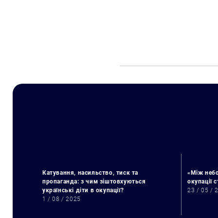
Катування, насильство, тиск та
«Між небо
пропаганда: з чим зіштовхуються
окупації 
українські діти в окупації?
23 / 05 / 
1 / 08 / 2025