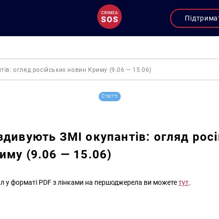
Підтрима
ів: огляд російських новин Криму (9.06 — 15.06)
Статті
здивують ЗМІ окупантів: огляд рос
иму (9.06 — 15.06)
л у форматі PDF з лінками на першоджерела ви можете
тут
.