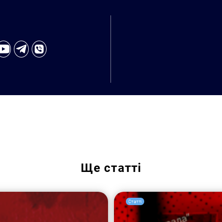
Ще
статті
Статті