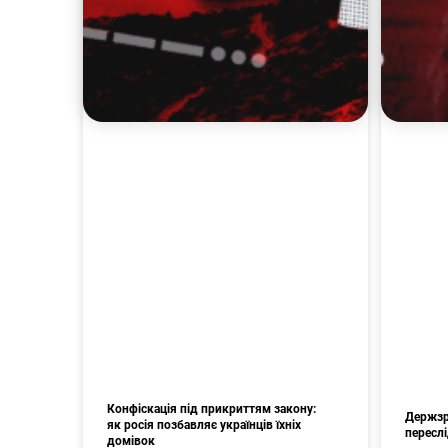
Конфіскація під прикриттям закону:
Держзра
як росія позбавляє українців їхніх
пересл
домівок