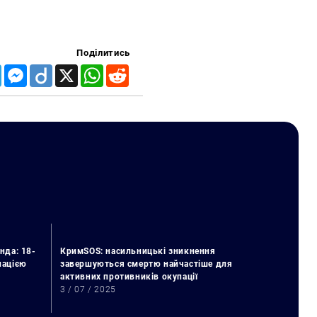
Поділитись
Telegram
Messenger
Diigo
X
WhatsApp
Reddit
нда: 18-
КримSOS: насильницькі зникнення
упацією
завершуються смертю найчастіше для
активних противників окупації
3 / 07 / 2025