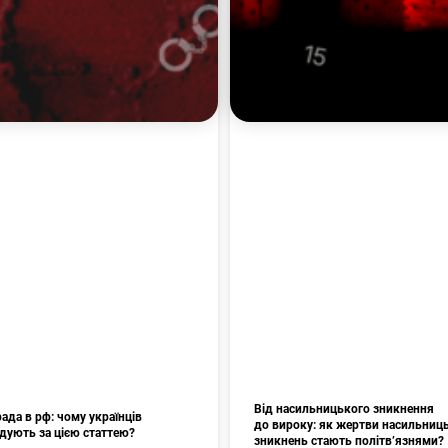
Від насильницького зникнення
да в рф: чому українців
до вироку: як жертви насильниц
ідують за цією статтею?
зникнень стають політв’язнями?