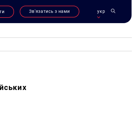
Зв'язатись з нами
укр
ти
ійських