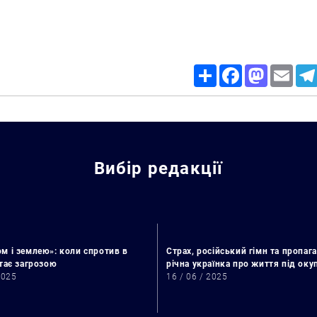
Share
Facebook
Mastodon
Email
Вибір редакції
м і землею»: коли спротив в
Страх, російський гімн та пропага
стає загрозою
річна українка про життя під ок
2025
16 / 06 / 2025