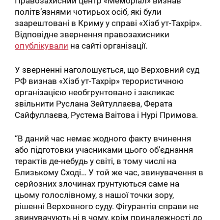
Правозахисний центр «Меморіал» визнав
політв’язнями чотирьох осіб, які були
заарештовані в Криму у справі «Хізб ут-Тахрір».
Відповідне звернення правозахисники
опублікували
на сайті організації.
У зверненні наголошується, що Верховний суд
РФ визнав «Хізб ут-Тахрір» терористичною
організацією необгрунтовано і закликає
звільнити Руслана Зейтуллаєва, Ферата
Сайфуллаєва, Рустема Ваітова і Нурі Примова.
“В даний час немає жодного факту вчинення
або підготовки учасниками цього об’єднання
терактів де-небудь у світі, в тому числі на
Близькому Сході… У той же час, звинувачення в
серйозних злочинах грунтуються саме на
цьому голослівному, з нашої точки зору,
рішенні Верховного суду. Фігурантів справи не
звинувачують ні в чому, крім приналежності до