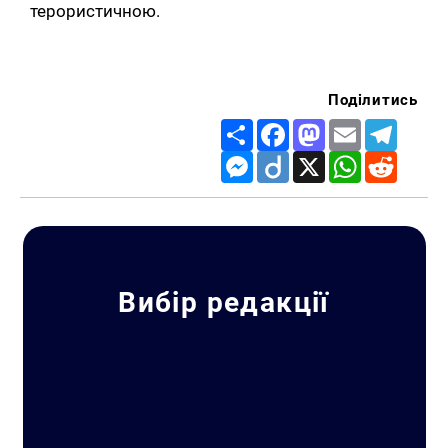
терористичною.
Поділитись
Share
Facebook
Mastodon
Email
Telegr
Messenger
Diigo
X
WhatsApp
Reddit
Вибір редакції