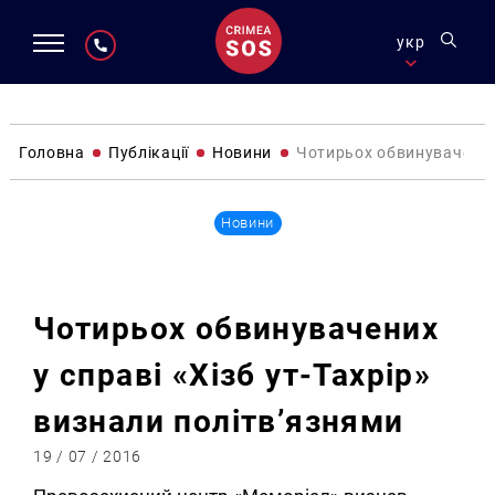
укр
Головна
Публікації
Новини
Чотирьох обвинувачених 
Новини
Чотирьох обвинувачених
у справі «Хізб ут-Тахрір»
визнали політв’язнями
19 / 07 / 2016