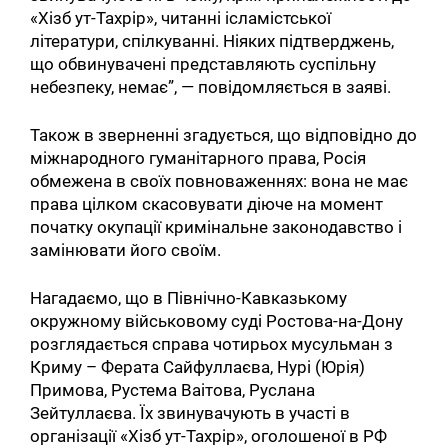
«Хізб ут-Тахрір», читанні ісламістської
літератури, спілкуванні. Ніяких підтверджень,
що обвинувачені представляють суспільну
небезпеку, немає”, — повідомляється в заяві.
Також в зверненні згадується, що відповідно до
міжнародного гуманітарного права, Росія
обмежена в своїх повноваженнях: вона не має
права цілком скасовувати діюче на момент
початку окупації кримінальне законодавство і
замінювати його своїм.
Нагадаємо, що в Північно-Кавказькому
окружному військовому суді Ростова-на-Дону
розглядається справа чотирьох мусульман з
Криму – Ферата Сайфуллаєва, Нурі (Юрія)
Примова, Рустема Ваітова, Руслана
Зейтуллаєва. Їх звинувачують в участі в
організації «Хізб ут-Тахрір», оголошеної в РФ