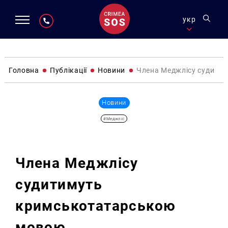
укр
Головна
Публікації
Новини
Члена Меджлісу судити
Новини
#Меджліс
Члена Меджлісу
судитимуть
кримськотатарською
мовою