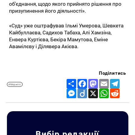
об’єднання, щодо якого прийнято рішення про
призупинення його діяльності».
«Суд» уже оштрафував Ільмі Умерова, Шевкета
Кайбуллаєва, Садихов Табаха, Алі Хамзіна,
Енвера Куртієва, Бекіра Мамутова, Еміне
Авамілєву і Ділявера Акієва.
Поділитись
Share
Facebook
Mastodon
Email
Telegr
#Меджліс
Messenger
Diigo
X
WhatsApp
Reddit
Вибір редакції