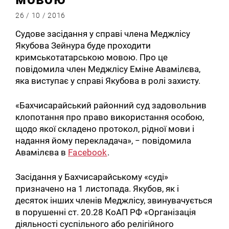
26 / 10 / 2016
Судове засідання у справі члена Меджлісу
Якубова Зейнура буде проходити
кримськотатарською мовою. Про це
повідомила член Меджлісу Еміне Авамілєва,
яка виступає у справі Якубова в ролі захисту.
«Бахчисарайський районний суд задовольнив
клопотання про право використання особою,
щодо якої складено протокол, рідної мови і
надання йому перекладача», − повідомила
Авамілєва в
Facebook
.
Засідання у Бахчисарайському «суді»
призначено на 1 листопада. Якубов, як і
десяток інших членів Меджлісу, звинувачується
в порушенні ст. 20.28 КоАП РФ «Організація
діяльності суспільного або релігійного