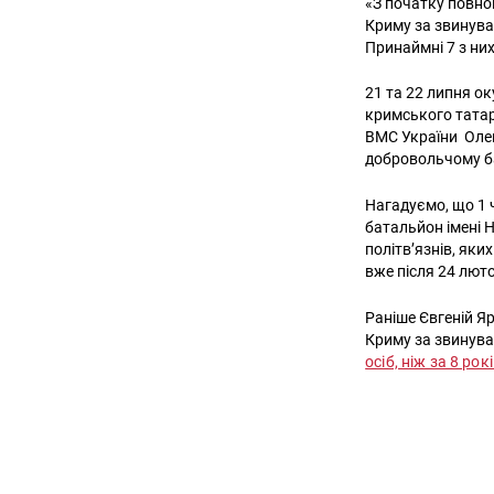
«З початку повн
Криму за звинува
Принаймні 7 з них
21 та 22 липня о
кримського татар
ВМС України Олек
добровольчому ба
Нагадуємо, що 1 
батальйон імені 
політв’язнів, яки
вже після 24 люто
Раніше Євгеній Я
Криму за звинува
осіб, ніж за 8 рок