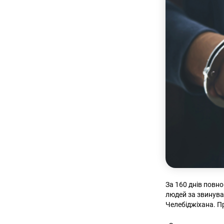
За 160 днів повн
людей за звинува
Челебіджіхана. П