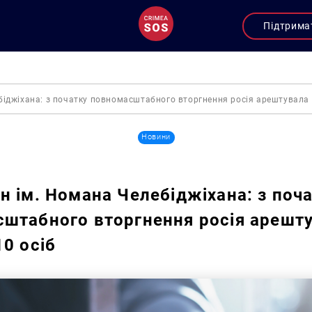
Підтрима
іджіхана: з початку повномасштабного вторгнення росія арештувала 
Новини
н ім. Номана Челебіджіхана: з поч
штабного вторгнення росія арешт
10 осіб