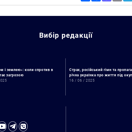
Вибір редакції
м і землею»: коли спротив в
Страх, російський гімн та пропага
стає загрозою
річна українка про життя під ок
2025
16 / 06 / 2025