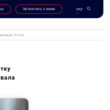
Зв'язатись з нами
укр
ти
мінімум 10 осіб
атку
увала