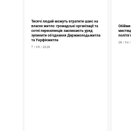
Тисячі людей можуть втратити шанс на
власне житло: громадські організації та
Обійми 
сотні переселенців закликають уряд
мистец
зупинити об’єднання Держмолодьжитла
політв’
та Укрфінжитла
28 / 04 
7 / 05 / 2026