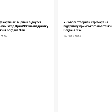
у картинах: в Ірпені відбувся
У Львові створили стріт-арт на
ький захід КримSOS на підтримку
підтримку кримського політв’яз
язня Богдана Зізи
Богдана Зізи
/ 2026
16 / 01 / 2026