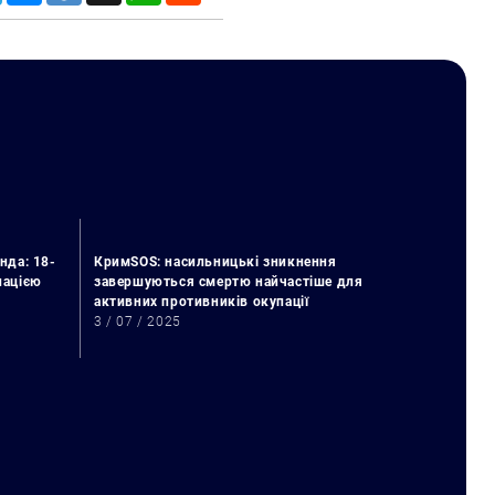
нда: 18-
КримSOS: насильницькі зникнення
упацією
завершуються смертю найчастіше для
активних противників окупації
3 / 07 / 2025