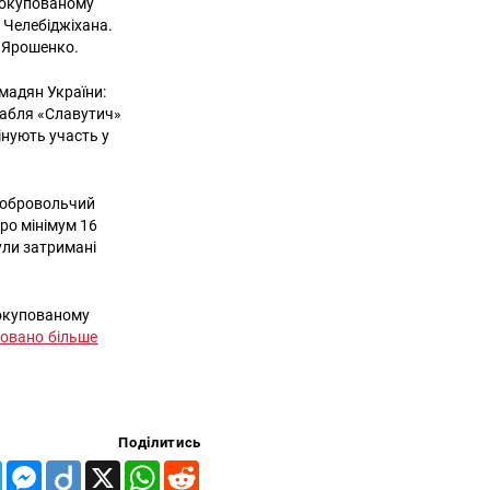
 окупованому
 Челебіджіхана.
й Ярошенко.
омадян України:
рабля «Славутич»
інують участь у
 добровольчий
ро мінімум 16
були затримані
 окупованому
овано більше
Поділитись
Telegram
Messenger
Diigo
X
WhatsApp
Reddit