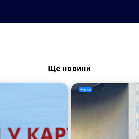
Пошук за запитом:
Ще
новини
Новини