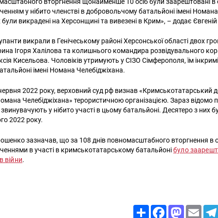
омасштабного вторгнення щонайменше 10 осіб були заарештовані в
ченням у нібито членстві в добровольчому батальйоні імені Номана
 були викрадені на Херсонщині та вивезені в Крим», – додає Євгені
купанти викрали в Генічеському районі Херсонської області двох гр
ина Ігоря Халілова та колишнього командира розвідувального ко
сія Кисельова. Чоловіків утримують у СІЗО Сімферополя, їм інкрим
тальйоні імені Номана Челебіджіхана.
червня 2022 року, верховний суд рф визнав «Кримськотатарський
Номана Челебіджіхана» терористичною організацією. Зараз відомо п
х звинувачують у нібито участі в цьому батальйоні. Десятеро з них 
го 2022 року.
рошенко зазначав, що за 108 днів повномасштабного вторгнення в
ченнями в участі в кримськотатарському батальйоні
було заарешт
ів війни
.
Share
Facebook
Mastodon
Email