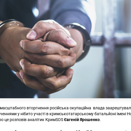
омасштабного вторгнення російська окупаційна влада заарештувал
ченнями у нібито участі в кримськотатарському батальйоні імені 
ро це розповів аналітик КримSOS
Євгеній Ярошенко
.