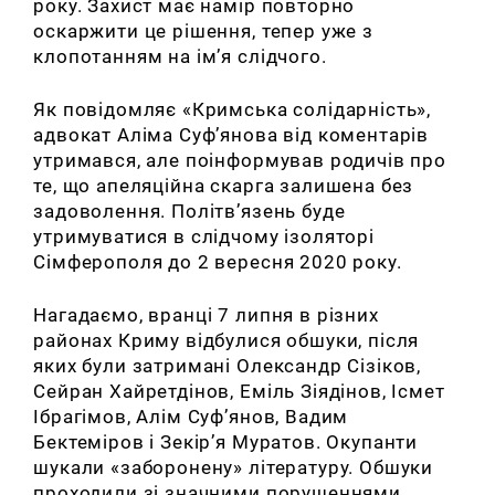
року. Захист має намір повторно
оскаржити це рішення, тепер уже з
клопотанням на ім’я слідчого.
Як повідомляє «Кримська солідарність»,
адвокат Аліма Суф’янова від коментарів
утримався, але поінформував родичів про
те, що апеляційна скарга залишена без
задоволення. Політв’язень буде
утримуватися в слідчому ізоляторі
Сімферополя до 2 вересня 2020 року.
Нагадаємо, вранці 7 липня в різних
районах Криму відбулися обшуки, після
яких були затримані Олександр Сізіков,
Сейран Хайретдінов, Еміль Зіядінов, Ісмет
Ібрагімов, Алім Суф’янов, Вадим
Бектеміров і Зекір’я Муратов. Окупанти
шукали «заборонену» літературу. Обшуки
проходили зі значними порушеннями.