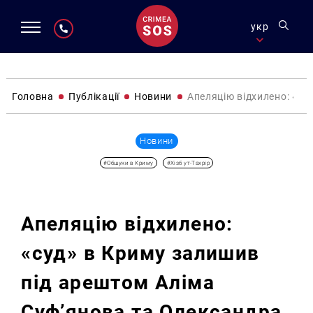
укр
Головна
Публікації
Новини
Апеляцію відхилено: «су
Новини
#Обшуки в Криму
#Хізб ут-Тахрір
Апеляцію відхилено:
«суд» в Криму залишив
під арештом Аліма
Суф’янова та Олександра