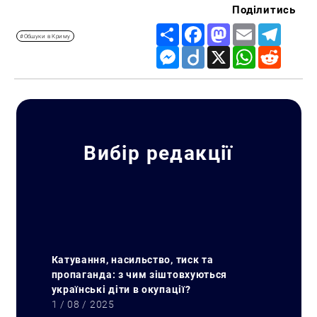
Поділитись
Share
Facebook
Mastodon
Email
Telegr
#Обшуки в Криму
Messenger
Diigo
X
WhatsApp
Reddit
Вибір редакції
Катування, насильство, тиск та
пропаганда: з чим зіштовхуються
українські діти в окупації?
1 / 08 / 2025