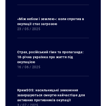
«Між небом і землею»: коли спротив в
окупації стає загрозою
23 / 05 / 2025
Страх, російський гімн та пропаганда:
18-річна українка про життя під
окупацією
16 / 06 / 2025
КримSOS: насильницькі зникнення
завершуються смертю найчастіше для
активних противників окупації
3 / 07 / 2025