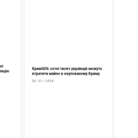
ої
КримSOS: сотні тисяч українців можуть
ляцію
втратити майно в окупованому Криму
23 / 01 / 2026