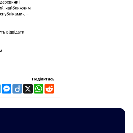
деревини і
ний, найближчим
еспубліками», –
ть відвідати
ом
Поділитись
Telegram
Messenger
Diigo
X
WhatsApp
Reddit