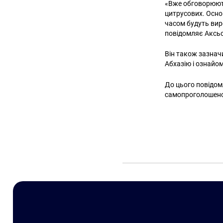
«Вже обговорюють
цитрусових. Осно
часом будуть вир
повідомляє Аксь
Він також зазнач
Абхазію і ознайо
До цього повідом
самопроголошеної