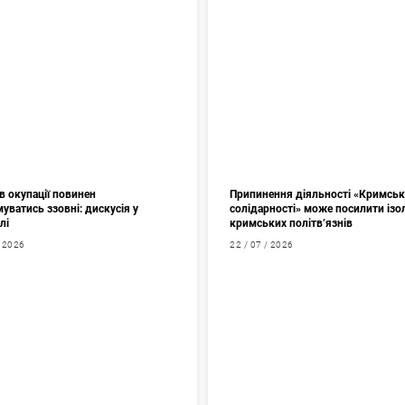
в окупації повинен
Припинення діяльності «Кримськ
уватись ззовні: дискусія у
солідарності» може посилити ізо
лі
кримських політв’язнів
/ 2026
22 / 07 / 2026