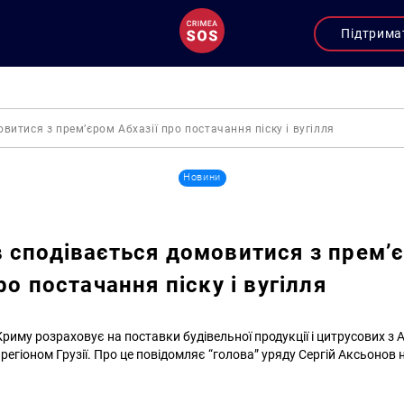
Підтрима
витися з прем’єром Абхазії про постачання піску і вугілля
Новини
 сподівається домовитися з прем’
ро постачання піску і вугілля
риму розраховує на поставки будівельної продукції і цитрусових з Аб
егіоном Грузії. Про це повідомляє “голова” уряду Сергій Аксьонов на