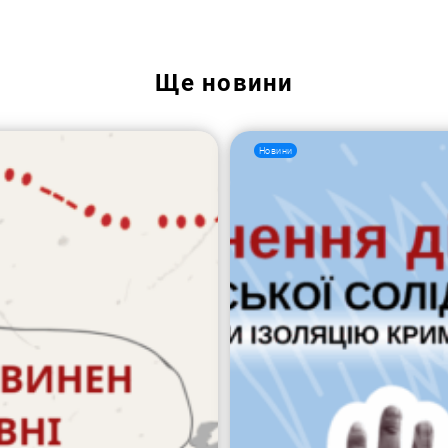
Ще
новини
Новини
Пошук за запитом: