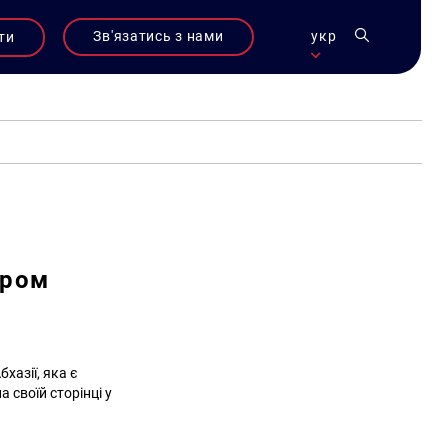
Зв'язатись з нами
укр
ти
єром
хазії, яка є
 своїй сторінці у