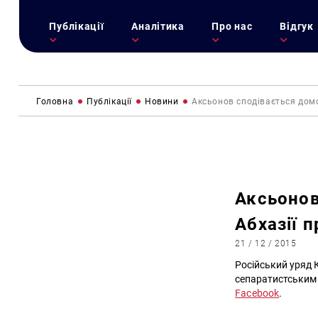
Публікації
Аналітика
Про нас
Відгук
Головна
Публікації
Новини
Аксьонов сподівається домо
Аксьонов
Абхазії п
21 / 12 / 2015
Російський уряд К
сепаратистським р
Facebook
.