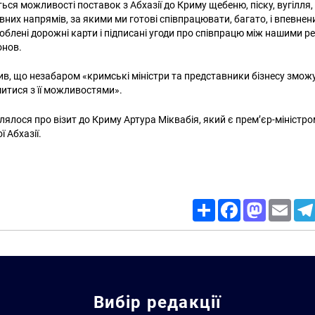
ся можливості поставок з Абхазії до Криму щебеню, піску, вугілля, 
вних напрямів, за якими ми готові співпрацювати, багато, і впевне
облені дорожні карти і підписані угоди про співпрацю між нашими р
онов.
ив, що незабаром «кримські міністри та представники бізнесу зможу
митися з її можливостями».
лялося про візит до Криму Артура Міквабія, який є прем’єр-міністр
 Абхазії.
Share
Facebook
Mastodon
Email
Вибір редакції