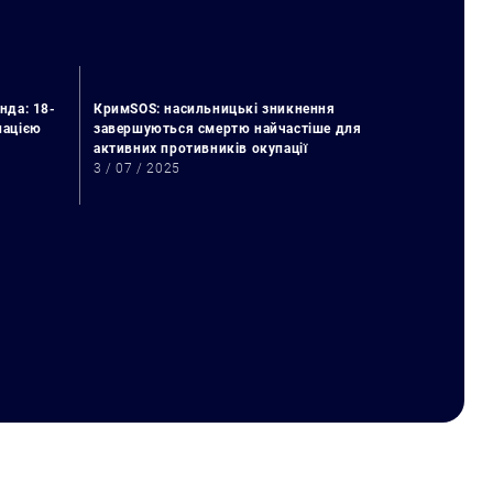
нда: 18-
КримSOS: насильницькі зникнення
упацією
завершуються смертю найчастіше для
активних противників окупації
3 / 07 / 2025