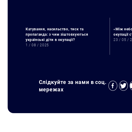
Катування, насильство, тиск та
«Між небо
пропаганда: з чим зіштовхуються
окупації 
українські діти в окупації?
23 / 05 / 
1 / 08 / 2025
Слідкуйте за нами в соц.
мережах