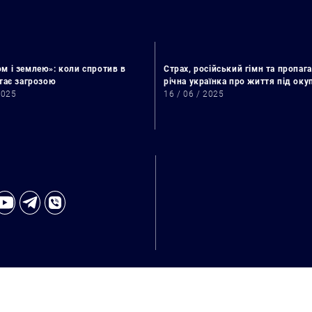
м і землею»: коли спротив в
Страх, російський гімн та пропага
стає загрозою
річна українка про життя під ок
2025
16 / 06 / 2025