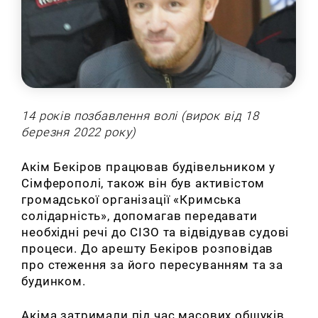
14 років позбавлення волі
(вирок від 18
березня 2022 року)
Акім Бекіров працював будівельником у
Сімферополі, також він був активістом
громадської організації «Кримська
солідарність», допомагав передавати
необхідні речі до СІЗО та відвідував судові
процеси. До арешту Бекіров розповідав
про стеження за його пересуванням та за
будинком.
Акіма затримали під час масових обшуків