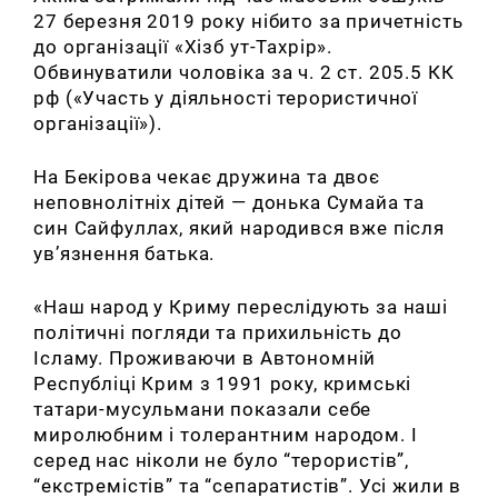
27 березня 2019 року нібито за причетність
до організації «Хізб ут-Тахрір».
Обвинуватили чоловіка за ч. 2 ст. 205.5 КК
рф («Участь у діяльності терористичної
організації»).
На Бекірова чекає дружина та двоє
неповнолітніх дітей — донька Сумайа та
син Сайфуллах, який народився вже після
ув’язнення батька.
«Наш народ у Криму переслідують за наші
політичні погляди та прихильність до
Ісламу. Проживаючи в Автономній
Республіці Крим з 1991 року, кримські
татари-мусульмани показали себе
миролюбним і толерантним народом. І
серед нас ніколи не було “терористів”,
“екстремістів” та “сепаратистів”. Усі жили в