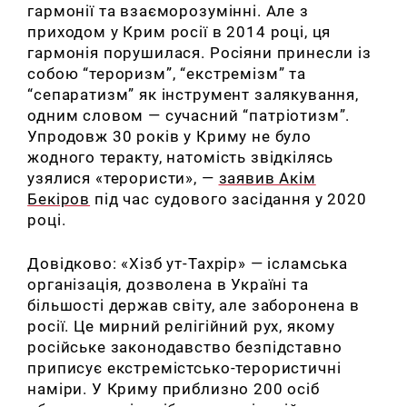
гармонії та взаєморозумінні. Але з
приходом у Крим росії в 2014 році, ця
гармонія порушилася. Росіяни принесли із
собою “тероризм”, “екстремізм” та
“сепаратизм” як інструмент залякування,
одним словом — сучасний “патріотизм”.
Упродовж 30 років у Криму не було
жодного теракту, натомість звідкілясь
узялися «терористи», —
заявив Акім
Бекіров
під час судового засідання у 2020
році.
Довідково: «Хізб ут-Тахрір» — ісламська
організація, дозволена в Україні та
більшості держав світу, але заборонена в
росії. Це мирний релігійний рух, якому
російське законодавство безпідставно
приписує екстремістсько-терористичні
наміри. У Криму приблизно 200 осіб