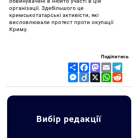
обвинувачені в нібито участі в цій
організації. Здебільшого це
кримськотатарські активісти, які
висловлювали протест проти окупації
Криму.
Поділитись
Share
Facebook
Mastodon
Email
Telegr
Messenger
Diigo
X
WhatsApp
Reddit
Вибір редакції