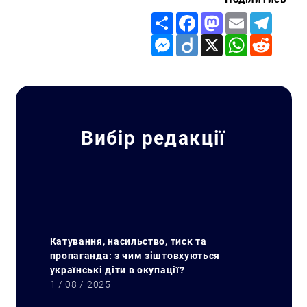
Share
Facebook
Mastodon
Email
Telegr
Messenger
Diigo
X
WhatsApp
Reddit
Вибір редакції
Катування, насильство, тиск та
пропаганда: з чим зіштовхуються
українські діти в окупації?
1 / 08 / 2025