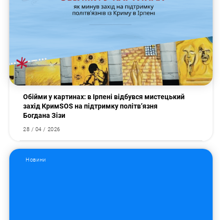
Обійми у картинах: в Ірпені відбувся мистецький
захід КримSOS на підтримку політв’язня
Богдана Зізи
28 / 04 / 2026
Пошук за запитом:
Новини