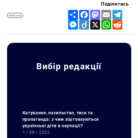
Поділитись
Share
Facebook
Mastodon
Email
Telegr
#Важливо
Messenger
Diigo
X
WhatsApp
Reddit
Вибір редакції
Катування, насильство, тиск та
пропаганда: з чим зіштовхуються
українські діти в окупації?
1 / 08 / 2025