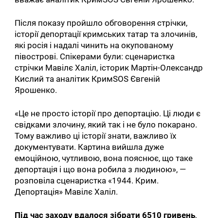
Після показу пройшло обговорення стрічки,
історії депортації кримських татар та злочинів,
які росія і надалі чинить на окупованому
півострові. Спікерами були: сценаристка
стрічки Мавілє Халіл, історик Мартін-Олександр
Кислий та аналітик КримSOS Євгеній
Ярошенко.
«Це не просто історії про депортацію. Ці люди є
свідками злочину, який так і не було покарано.
Тому важливо ці історії знати, важливо їх
документувати. Картина вийшла дуже
емоційною, чутливою, вона пояснює, що таке
депортація і що вона робила з людиною», —
розповіла сценаристка «1944. Крим.
Депортація» Мавілє Халіл.
Під час заходу вдалося зібрати 6510 гривень
,