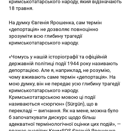
кримськотатарського народу, який відзначають
18 травня.
На думку Євгенія Ярошенка, сам термін
«депортація» не дозволяє повноцінно
зрозуміти всю глибину трагедії
кримськотатарського народу.
«Чомусь у нашій історіографії та офіційній
державній політиці події 1944 року називають
депортацією. Але я, наприклад, не розумію,
чому вживають саме термін «депортація». На
мою думку, він не передає усю глибину трагедії
кримськотатарського народу.
Кримськотатарською мовою ці події
називаються «сюргюн» (Sürgün), що в
перекладі — вигнання. Як на мене, можна було
б започаткувати дискурс щодо більш
адекватної термінологічної оцінки цих подій», —
вважає аналітик КримSOS Євгеній Ярошенко.