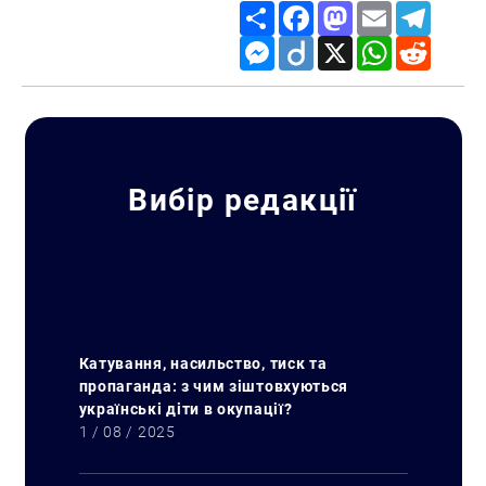
Share
Facebook
Mastodon
Email
Telegr
Messenger
Diigo
X
WhatsApp
Reddit
Вибір редакції
Катування, насильство, тиск та
пропаганда: з чим зіштовхуються
українські діти в окупації?
1 / 08 / 2025