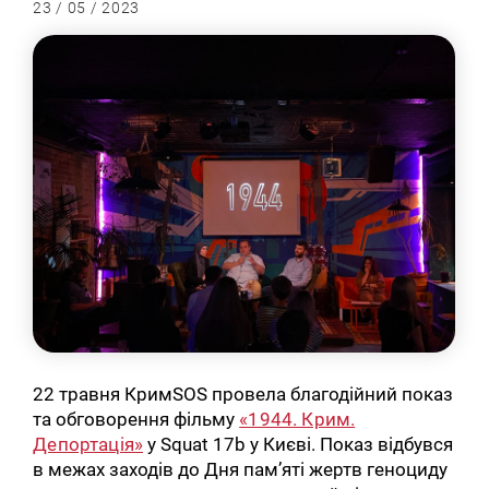
23 / 05 / 2023
22 травня КримSOS провела благодійний показ
та обговорення фільму
«1944. Крим.
Депортація»
у Squat 17b у Києві. Показ відбувся
в межах заходів до Дня пам’яті жертв геноциду