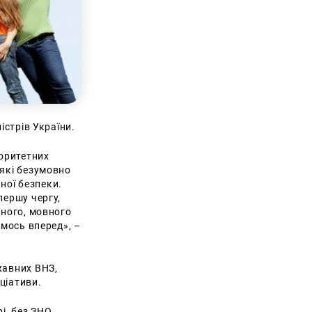
істрів України.
іоритетних
 які безумовно
ної безпеки.
першу чергу,
рного, мовного
ємось вперед», –
жавних ВНЗ,
іціативи.
і,
без ЗНО.