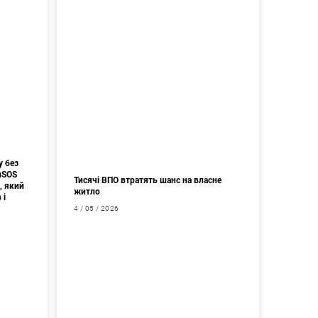
у без
мSOS
Тисячі ВПО втратять шанс на власне
, який
житло
 і
4 / 05 / 2026