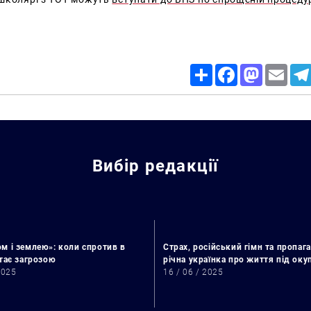
Share
Facebook
Mastodon
Email
Вибір редакції
м і землею»: коли спротив в
Страх, російський гімн та пропага
стає загрозою
річна українка про життя під ок
2025
16 / 06 / 2025