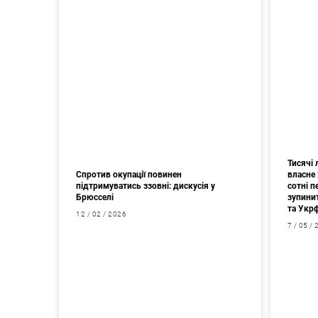
Тисячі
Спротив окупації повинен
власне 
підтримуватись ззовні: дискусія у
сотні 
Брюсселі
зупини
та Укр
12 / 02 / 2026
7 / 05 /