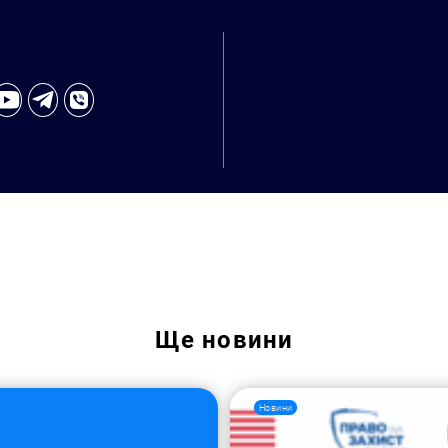
Пошук за запитом:
Ще
новини
Новини