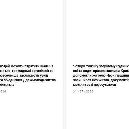
 людей можуть втратити шанс на
Чотири тижні у згорілому будинк
житло: громадські організації та
їжі та води: правозахисники Кри
переселенців закликають уряд
допомогли жителю Чернігівщини
ти об’єднання Держмолодьжитла
залишився без житла, документів
фінжитла
можливості пересуватися
 2026
31 / 07 / 2026