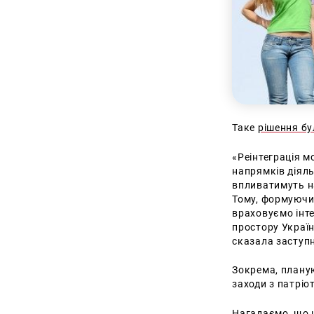
Таке
рішення б
«Реінтеграція м
напрямків діяль
впливатимуть н
Тому, формуючи 
враховуємо інте
простору Україн
сказала заступн
Зокрема, плану
заходи з патріо
Нагадаємо, що 