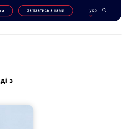
Зв'язатись з нами
укр
ти
ді з