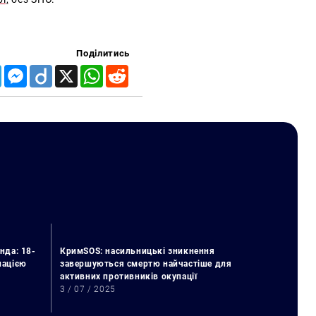
Поділитись
Telegram
Messenger
Diigo
X
WhatsApp
Reddit
нда: 18-
КримSOS: насильницькі зникнення
упацією
завершуються смертю найчастіше для
активних противників окупації
3 / 07 / 2025