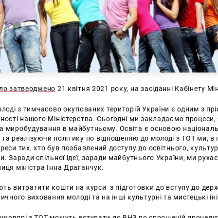
уло затверджено
21 квітня 2021 року, на засіданні Кабінету Мін
олоді з тимчасово окупованих територій України є одним з пр
ності нашого Міністерства. Сьогодні ми закладаємо процеси,
а миробудування в майбутньому. Освіта є основою національ
та реалізуючи політику по відношенню до молоді з ТОТ ми, в 
реси тих, хто був позбавлений доступу до освітнього, культу
и. Заради спільної ідеї, заради майбутнього України, ми руха
иця міністра Інна Драганчук.
ють витратити кошти на курси з підготовки до вступу до дер
тичного виховання молоді та на інші культурні та мистецькі ін
школярі з ТОТ можуть
вступати до ВНЗ по спрощеній процедур