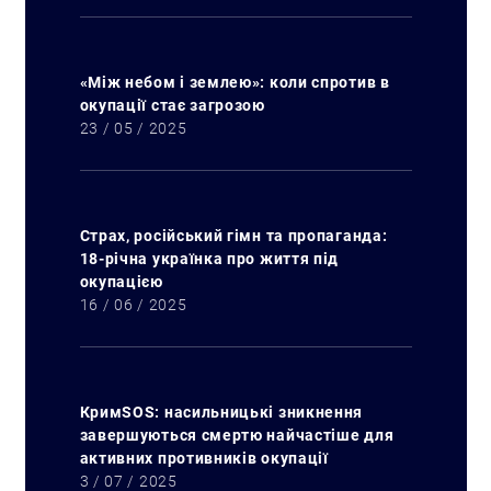
«Між небом і землею»: коли спротив в
окупації стає загрозою
23 / 05 / 2025
Страх, російський гімн та пропаганда:
18-річна українка про життя під
окупацією
Искать:
16 / 06 / 2025
КримSOS: насильницькі зникнення
завершуються смертю найчастіше для
активних противників окупації
3 / 07 / 2025