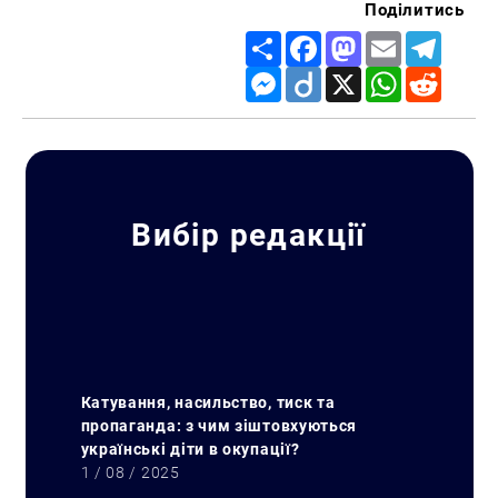
Поділитись
Share
Facebook
Mastodon
Email
Telegr
Messenger
Diigo
X
WhatsApp
Reddit
Вибір редакції
Катування, насильство, тиск та
пропаганда: з чим зіштовхуються
українські діти в окупації?
1 / 08 / 2025