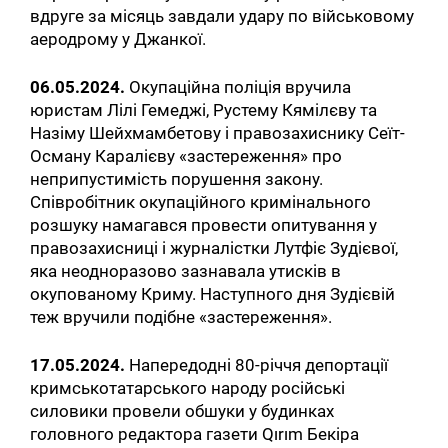
вдруге за місяць завдали удару по військовому
аеродрому у Джанкої.
06.05.2024.
Окупаційна поліція вручила
юристам Лілі Гемеджі, Рустему Кямілєву та
Назіму Шейхмамбетову і правозахиснику Сеїт-
Осману Каралієву «застереження» про
неприпустимість порушення закону.
Співробітник окупаційного кримінального
розшуку намагався провести опитування у
правозахисниці і журналістки Лутфіє Зудієвої,
яка неодноразово зазнавала утисків в
окупованому Криму. Наступного дня Зудієвій
теж вручили подібне «застереження».
17.05.2024.
Напередодні 80-річчя депортації
кримськотатарського народу російські
силовики провели обшуки у будинках
головного редактора газети Qırım Бекіра