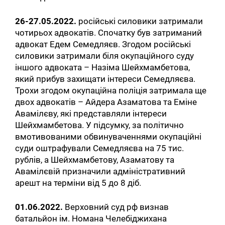
26-27.05.2022.
російські силовики затримали
чотирьох адвокатів. Спочатку був затриманий
адвокат Едем Семедляєв. Згодом російські
силовики затримали біля окупаційного суду
іншого адвоката – Назіма Шейхмамбетова,
який прибув захищати інтереси Семедляєва.
Трохи згодом окупаційна поліція затримала ще
двох адвокатів – Айдера Азаматова та Еміне
Авамілєву, які представляли інтереси
Шейхмамбетова. У підсумку, за політично
вмотивованими обвинуваченнями окупаційні
суди оштрафували Семедляєва на 75 тис.
рублів, а Шейхмамбетову, Азаматову та
Авамілєвій призначили адміністративний
арешт на терміни від 5 до 8 діб.
01.06.2022.
Верховний суд рф визнав
батальйон ім. Номана Челебіджихана