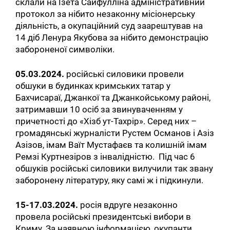
склали на Ізета Сайфулліна адміністративний
протокол за нібито незаконну місіонерську
діяльність, а окупаційний суд заарештував на
14 діб Ленура Якубова за нібито демонстрацію
забороненої символіки.
05.03.2024.
російські силовики провели
обшуки в будинках кримських татар у
Бахчисараї, Джанкої та Джанкойському районі,
затримавши 10 осіб за звинуваченням у
причетності до «Хізб ут-Тахрір». Серед них –
громадянські журналісти Рустем Османов і Азіз
Азізов, імам Ваїт Мустафаєв та колишній імам
Ремзі Куртнезіров з інвалідністю. Під час 6
обшуків російські силовики вилучили так звану
заборонену літературу, яку самі ж і підкинули.
15-17.03.2024.
росія вдруге незаконно
провела російські президентські вибори в
Криму. За наявною інформацією, окупанти