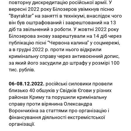
повторну дискредитацію російської армії. У
вересні 2022 року Білозеров увімкнув пісню
“Bayraktar” на занятті в технікумі, внаслідок чого
він був оштрафований і заарештований на 13
діб та звільнений з роботи. У жовтні 2022 року
Білозерова знову заарештували на 14 діб через
публікацію пісні “Червона калина” у соцмережі,
а в грудні 2022 р. проти нього відкрили
кримінальну справу через антивоєнний допис,
за який його засудили до штрафу у розмірі 100
тис. рублів.
06-08.12.2022.
російські силовики провели
близько 40 обшуків у Свідків Єгови у різних
районах Криму та порушили кримінальну
справу проти вірянина Олександра
Ворончихіна за статтями про організацію і
Пошук за запитом:
фінансування діяльності екстремістської
організації.