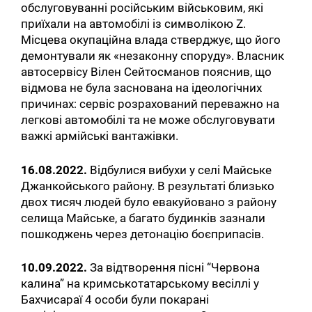
обслуговуванні російським військовим, які
приїхали на автомобілі із символікою Z.
Місцева окупаційна влада стверджує, що його
демонтували як «незаконну споруду». Власник
автосервісу Вілен Сейтосманов пояснив, що
відмова не була заснована на ідеологічних
причинах: сервіс розрахований переважно на
легкові автомобілі та не може обслуговувати
важкі армійські вантажівки.
16.08.2022.
Відбулися вибухи у селі Майське
Джанкойського району. В результаті близько
двох тисяч людей було евакуйовано з району
селища Майське, а багато будинків зазнали
пошкоджень через детонацію боєприпасів.
10.09.2022.
За відтворення пісні “Червона
калина” на кримськотатарському весіллі у
Бахчисараї 4 особи були покарані