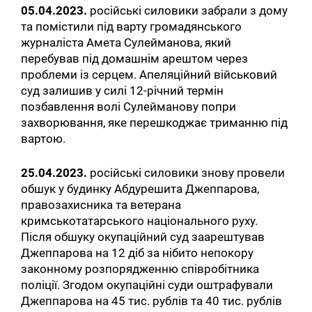
05.04.2023.
російські силовики забрали з дому
та помістили під варту громадянського
журналіста Амета Сулейманова, який
перебував під домашнім арештом через
проблеми із серцем. Апеляційний військовий
суд залишив у силі 12-річний термін
позбавлення волі Сулейманову попри
захворювання, яке перешкоджає триманню під
вартою.
25.04.2023.
російські силовики знову провели
обшук у будинку Абдурешита Джеппарова,
правозахисника та ветерана
кримськотатарського національного руху.
Після обшуку окупаційний суд заарештував
Джеппарова на 12 діб за нібито непокору
законному розпорядженню співробітника
поліції. Згодом окупаційні суди оштрафували
Джеппарова на 45 тис. рублів та 40 тис. рублів