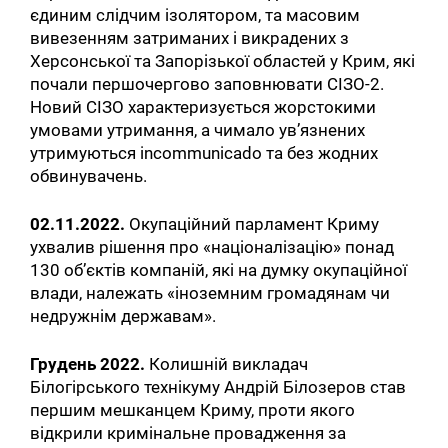
єдиним слідчим ізолятором, та масовим
вивезенням затриманих і викрадених з
Херсонської та Запорізької областей у Крим, які
почали першочергово заповнювати СІЗО-2.
Новий СІЗО характеризується жорстокими
умовами утримання, а чимало ув’язнених
утримуються incommunicado та без жодних
обвинувачень.
02.11.2022.
Окупаційний парламент Криму
ухвалив рішення про «націоналізацію» понад
130 об’єктів компаній, які на думку окупаційної
влади, належать «іноземним громадянам чи
недружнім державам».
Грудень 2022.
Колишній викладач
Білогірського технікуму Андрій Білозеров став
першим мешканцем Криму, проти якого
відкрили кримінальне провадження за