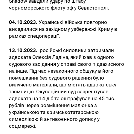
Shadow завдали удару по штабу
чорноморського флоту рф у Севастополі.
04.10.2023.
Українські війська повторно
висадилися на західному узбережжі Криму в
рамках спецоперації.
13.10.2023.
російські силовики затримали
адвоката Олексія Ладіна, який їхав з одного
судового засідання у справі свого підзахисного
на інше. Під час незаконного обшуку в його
помешканні без судового рішення було
вилучено матеріали, що містять адвокатську
таємницю. Окупаційний суд заарештував
адвоката на 14 діб та оштрафував на 45 тис.
рублів через розміщення малюнка з
українською та кримськотатарською
символікою й антивоєнного допису у
соцмережі.