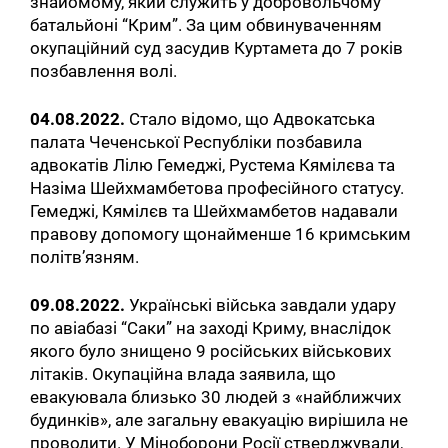
знайомому, який служить у добровольчому
батальйоні “Крим”. За цим обвинуваченням
окупаційний суд засудив Куртамета до 7 років
позбавлення волі.
04.08.2022.
Стало відомо, що Адвокатська
палата Чеченської Республіки позбавила
адвокатів Лілю Гемеджі, Рустема Кямілєва та
Назіма Шейхмамбетова професійного статусу.
Гемеджі, Кямілєв та Шейхмамбетов надавали
правову допомогу щонайменше 16 кримським
політв’язням.
09.08.2022.
Українські війська завдали удару
по авіабазі “Саки” на заході Криму, внаслідок
якого було знищено 9 російських військових
літаків. Окупаційна влада заявила, що
евакуювала близько 30 людей з «найближчих
будинків», але загальну евакуацію вирішила не
проводити. У Міноборони Росії стверджували,