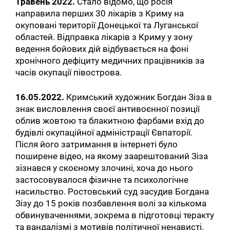
Травень 2022.
Стало відомо, що росія
направила перших 30 лікарів з Криму на
окуповані території Донецької та Луганської
областей. Відправка лікарів з Криму у зону
ведення бойових дій відбувається на фоні
хронічного дефіциту медичних працівників за
часів окупації півострова.
16.05.2022.
Кримський художник Богдан Зіза в
знак висловлення своєї антивоєнної позиції
облив жовтою та блакитною фарбами вхід до
будівлі окупаційної адміністрації Євпаторії.
Після його затримання в інтернеті було
поширене відео, на якому заарештований Зіза
зізнався у скоєному злочині, хоча до нього
застосовувалося фізичне та психологічне
насильство. Ростовський суд засудив Богдана
Зізу до 15 років позбавлення волі за кількома
обвинуваченнями, зокрема в підготовці теракту
та вандалізмі з мотивів політичної ненависті.