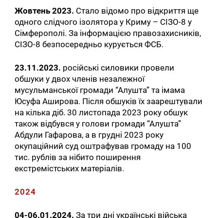
Жовтень 2023.
Стало відомо про відкриття ще
одного слідчого ізолятора у Криму – СІЗО-8 у
Сімферополі. За інформацією правозахисників,
СІЗО-8 безпосередньо курується ФСБ.
23.11.2023.
російські силовики провели
обшуки у двох членів незалежної
мусульманської громади “Алушта” та імама
Юсуфа Аширова. Після обшуків їх заарештували
на кілька діб. 30 листопада 2023 року обшук
також відбувся у голови громади “Алушта”
Абдули Гафарова, а в грудні 2023 року
окупаційний суд оштрафував громаду на 100
тис. рублів за нібито поширення
екстремістських матеріалів.
2024
04-06.01.2024.
За три дні українські війська