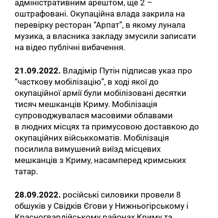
адміністративним арештом, ще 2 –
оштрафовані. Окупаційна влада закрила на
перевірку ресторан “Арпат”, в якому лунала
музика, а власника закладу змусили записати
на відео публічні вибачення.
21.09.2022.
Владімір Путін підписав указ про
“часткову мобілізацію”, в ході якої до
окупаційної армії були мобілізовані десятки
тисяч мешканців Криму. Мобілізація
супроводжувалася масовими облавами
в людних місцях та примусовою доставкою до
окупаційних військкоматів. Мобілізація
посилила вимушений виїзд місцевих
мешканців з Криму, насамперед кримських
татар.
28.09.2022.
російські силовики провели 8
обшуків у Свідків Єгови у Нижньогірському і
Красногвардійському районах Криму та