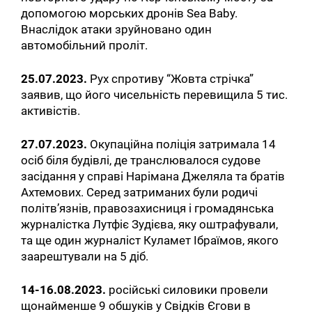
допомогою морських дронів Sea Baby.
Внаслідок атаки зруйновано один
автомобільний проліт.
25.07.2023.
Рух спротиву “Жовта стрічка”
заявив, що його чисельність перевищила 5 тис.
активістів.
27.07.2023.
Окупаційна поліція затримала 14
осіб біля будівлі, де транслювалося судове
засідання у справі Нарімана Джеляла та братів
Ахтемових. Серед затриманих були родичі
політв’язнів, правозахисниця і громадянська
журналістка Лутфіє Зудієва, яку оштрафували,
та ще один журналіст Куламет Ібраїмов, якого
заарештували на 5 діб.
14-16.08.2023.
російські силовики провели
щонайменше 9 обшуків у Свідків Єгови в