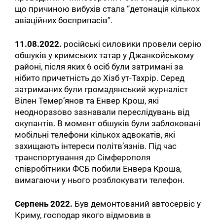
що причиною вибухів стала “детонація кількох
авіаційних боєприпасів”.
11.08.2022.
російські силовики провели серію
обшуків у кримських татар у Джанкойському
районі, після яких 6 осіб були затримані за
нібито причетність до Хізб ут-Тахрір. Серед
затриманих були громадянський журналіст
Вілен Темер’янов та Енвер Крош, які
неодноразово зазнавали переслідувань від
окупантів. В момент обшуків були заблоковані
мобільні телефони кількох адвокатів, які
захищають інтереси політв’язнів. Під час
транспортування до Сімферополя
співробітники ФСБ побили Енвера Кроша,
вимагаючи у нього розблокувати телефон.
Серпень 2022.
Був демонтований автосервіс у
Криму, господар якого відмовив в