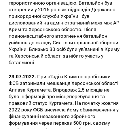
терористичною організацією. Батальйон був
створений у 2016 році як підрозділ Державної
прикордонної служби України і був
дислокований на адміністративній межі між АР
Крим та Херсонською областю. Після
повномасштабного вторгнення батальйон
увійшов до складу Сил територіальної оборони
України. Близько 30 осіб були ув’язнені в Криму
та Херсонській області за нібито участь у
батальйоні.
23.07.2022.
При в’їзді в Крим співробітники
ФСБ затримали мешканця Херсонської області
Аппаза Куртамета. Впродовж 2,5 місяців не
було інформації про місцеперебування та
правовий статус Куртамета. На початку жовтня
2022 року ФСБ висунула йому обвинувачення у
фінансуванні незаконного збройного
формування через переказ 500 грн. своєму