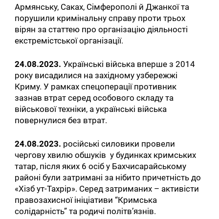
Армянську, Саках, Сімферополі й Джанкої та
порушили кримінальну справу проти трьох
вірян за статтею про організацію діяльності
екстремістської організації.
24.08.2023.
Українські війська вперше з 2014
року висадилися на західному узбережжі
Криму. У рамках спецоперації противник
зазнав втрат серед особового складу та
військової техніки, а українські війська
повернулися без втрат.
24.08.2023.
російські силовики провели
чергову хвилю обшуків у будинках кримських
татар, після яких 6 осіб у Бахчисарайському
районі були затримані за нібито причетність до
«Хізб ут-Тахрір». Серед затриманих – активісти
правозахисної ініціативи “Кримська
солідарність” та родичі політв’язнів.