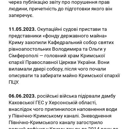
через публікацію звіту про порушення прав
людини, причетність до підготовки якого він
заперечує.
11.05.2023.
Окупаційні судові пристави та
представники «фонду державного майна»
Криму захопили Кафедральний собор святих
рівноапостольних Володимира та Ольги у
Сімферополі — головний храм Кримської
єпархії Православної Церкви України. Вони
виламали двері собору, після чого почали
описувати та забирати майно Кримської єпархії
ПЦУ.
06.06.2023.
російські війська підірвали дамбу
Каховської ГЕС у Херсонській області,
внаслідок чого припинилося наповнення води
у Північно-Кримському каналі. Зневоднення
Північно-Кримського каналу загострило
водний дефіцит у Криму, так як до 2014 року до