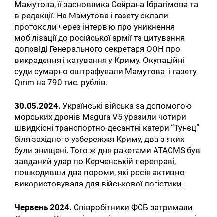
Мамутова, її засновника Сейрана Ібрагімова та
в редакції. На Мамутова і газету склали
протоколи через інтерв’ю про уникнення
мобілізації до російської армії та цитування
доповіді Генерального секретаря ООН про
викрадення і катування у Криму. Окупаційні
суди сумарно оштрафували Мамутова і газету
Qırım на 790 тис. рублів.
30.05.2024.
Українські війська за допомогою
морських дронів Magura V5 уразили чотири
швидкісні транспортно-десантні катери “Тунєц”
біля західного узбережжя Криму, два з яких
були знищені. Того ж дня ракетами ATACMS був
завданий удар по Керченській переправі,
пошкодивши два пороми, які росія активно
використовувала для військової логістики.
Червень 2024.
Співробітники ФСБ затримали