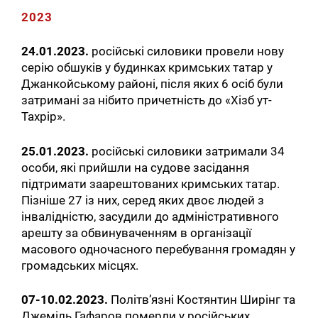
2023
24.01.2023.
російські силовики провели нову
серію обшуків у будинках кримських татар у
Джанкойському районі, після яких 6 осіб були
затримані за нібито причетність до «Хізб ут-
Тахрір».
25.01.2023.
російські силовики затримали 34
особи, які прийшли на судове засідання
підтримати заарештованих кримських татар.
Пізніше 27 із них, серед яких двоє людей з
інвалідністю, засудили до адміністративного
арешту за обвинуваченням в організації
масового одночасного перебування громадян у
громадських місцях.
07-10.02.2023.
Політв’язні Костянтин Ширінг та
Джеміль Гафаров померли у російських