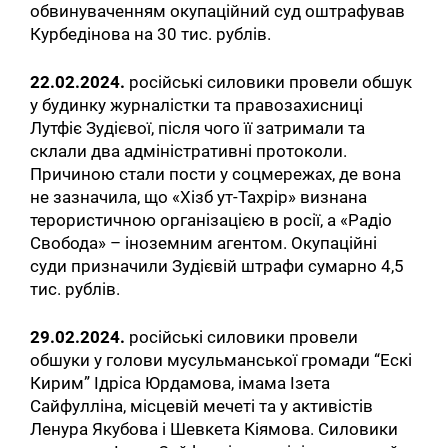
обвинуваченням окупаційний суд оштрафував
Курбедінова на 30 тис. рублів.
22.02.2024.
російські силовики провели обшук
у будинку журналістки та правозахисниці
Лутфіє Зудієвої, після чого її затримали та
склали два адміністративні протоколи.
Причиною стали пости у соцмережах, де вона
не зазначила, що «Хізб ут-Тахрір» визнана
терористичною організацією в росії, а «Радіо
Свобода» – іноземним агентом. Окупаційні
суди призначили Зудієвій штрафи сумарно 4,5
тис. рублів.
29.02.2024.
російські силовики провели
обшуки у голови мусульманської громади “Ескі
Кирим” Ідріса Юрдамова, імама Ізета
Сайфулліна, місцевій мечеті та у активістів
Ленура Якубова і Шевкета Кіямова. Силовики