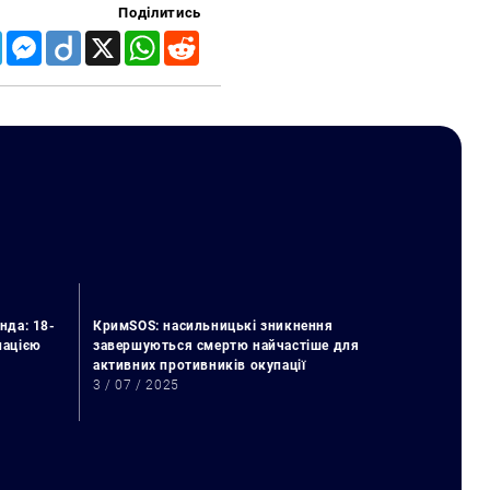
Поділитись
Telegram
Messenger
Diigo
X
WhatsApp
Reddit
нда: 18-
КримSOS: насильницькі зникнення
упацією
завершуються смертю найчастіше для
активних противників окупації
3 / 07 / 2025