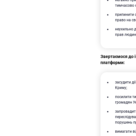
тимчасово о
припинити с
право на св
неухильно 
прав людин
Звертаємося до 
платформи:
засудити ді
Криму;
посилити ти
громадян У
запровадити
переслідув
порушень п
вимагати ві