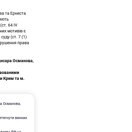
ва та Ернеста
няють
ст. 64 IV
чних мотивів є
уду (ст. 7 (1)
порушення права
Ансара Османова,
ивованими
и Крим та м.
ра Османова,
ритягнути винних
авства РФ на