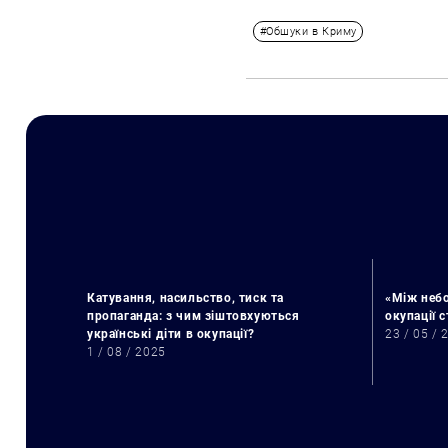
#Обшуки в Криму
Катування, насильство, тиск та
«Між небо
пропаганда: з чим зіштовхуються
окупації 
українські діти в окупації?
23 / 05 / 
1 / 08 / 2025