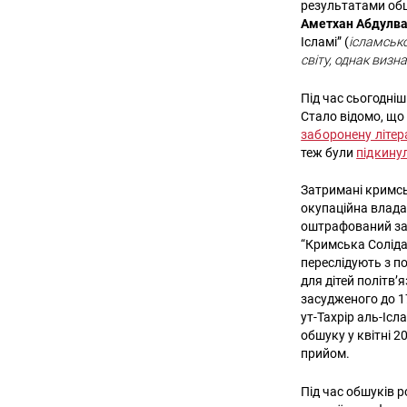
результатами об
Аметхан Абдулв
Ісламі” (
ісламсько
світу, однак виз
Під час сьогодні
Стало відомо, що
заборонену літер
теж були
підкину
Затримані кримсь
окупаційна влада
оштрафований за 
“Кримська Солідар
переслідують з п
для дітей політв’я
засудженого до 1
ут-Тахрір аль-Ісл
обшуку у квітні 2
прийом.
Під час обшуків 