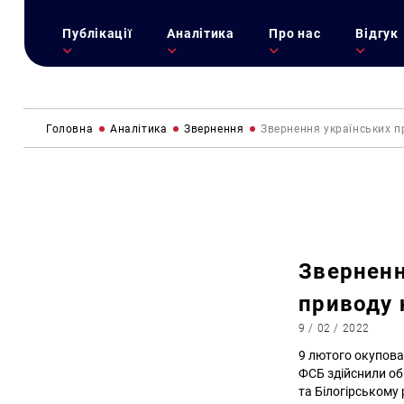
Публікації
Аналітика
Про нас
Відгук
Головна
Аналітика
Звернення
Звернення українських п
Зверненн
приводу 
9 / 02 / 2022
9 лютого окупова
ФСБ здійснили об
та Білогірському