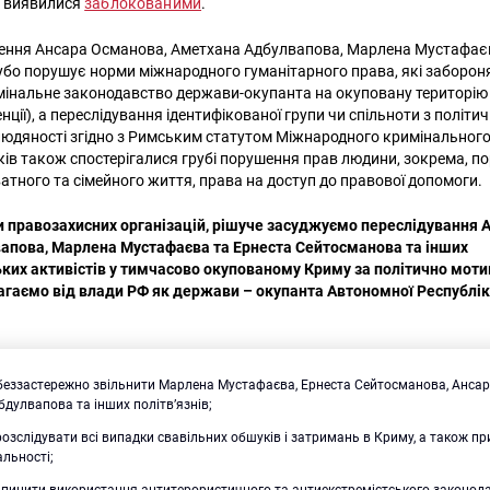
и виявилися
заблокованими
.
нення Ансара Османова, Аметхана Адбулвапова, Марлена Мустафає
бо порушує норми міжнародного гуманітарного права, які заборо
нальне законодавство держави-окупанта на окуповану територію (
ції), а переслідування ідентифікованої групи чи спільноти з політи
юдяності згідно з Римським статутом Міжнародного кримінального с
шуків також спостерігалися грубі порушення прав людини, зокрема, 
ватного та сімейного життя, права на доступ до правової допомоги.
и правозахисних організацій, рішуче засуджуємо переслідування 
апова, Марлена Мустафаєва та Ернеста Сейтосманова та інших
ких активістів у тимчасово окупованому Криму за політично мот
гаємо від влади РФ як держави – окупанта Автономної Республік
 беззастережно звільнити Марлена Мустафаєва, Ернеста Сейтосманова, Анса
дулвапова та інших політв’язнів;
озслідувати всі випадки свавільних обшуків і затримань в Криму, а також п
альності;
ипинити використання антитерористичного та антиекстремістського законод