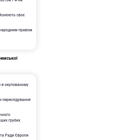
дійснюють своє
іжнародним правом
римської
н в окупованому
ти переслідування
ичного
нших грубих
 та Ради Європи