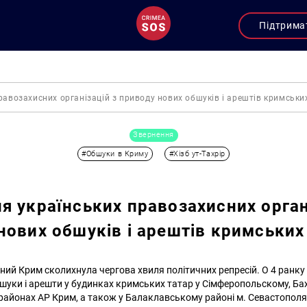
Підтрима
равозахисних організацій з приводу нових обшуків і арештів кримськи
Звернення
#Обшуки в Криму
#Хізб ут-Тахрір
я українських правозахисних орган
нових обшуків і арештів кримських
ний Крим сколихнула чергова хвиля політичних репресій. О 4 ранку
шуки і арешти у будинках кримських татар у Сімферопольскому, Б
 районах АР Крим, а також у Балаклавському районі м. Севастополя