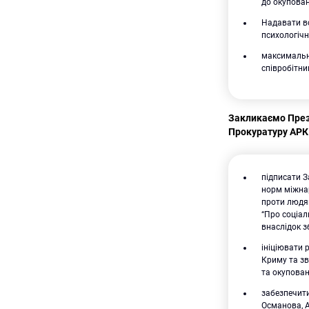
до окупова
Надавати вс
психологічн
максимальн
співробітни
Закликаємо Прези
Прокуратуру АРК 
підписати З
норм міжнар
проти людян
“Про соціал
внаслідок зб
ініціювати 
Криму та зв
та окупова
забезпечити
Османова, 