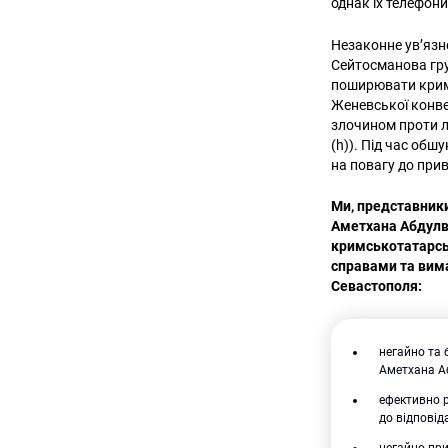
однак їх телефон
Незаконне ув’яз
Сейтосманова гру
поширювати кримі
Женевської конвен
злочином проти л
(h)). Під час об
на повагу до при
Ми, представник
Аметхана Абдулв
кримськотатарсь
справами та вима
Севастополя:
негайно та
Аметхана Аб
ефективно р
до відповід
негайно пр