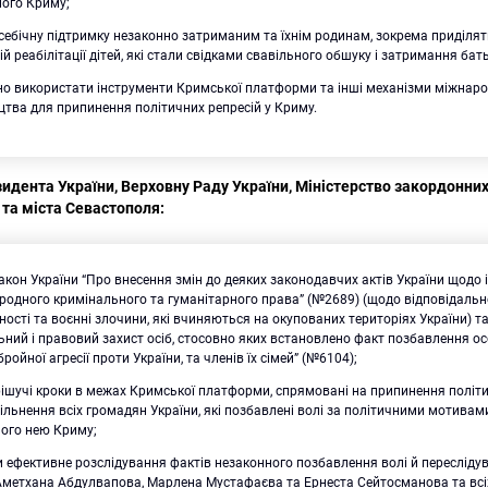
ного Криму;
ебічну підтримку незаконно затриманим та їхнім родинам, зокрема приділят
ій реабілітації дітей, які стали свідками свавільного обшуку і затримання бать
о використати інструменти Кримської платформи та інші механізми міжнар
цтва для припинення політичних репресій у Криму.
дента України, Верховну Раду України, Міністерство закордонних
та міста Севастополя:
акон України “Про внесення змін до деяких законодавчих актів України щодо 
одного кримінального та гуманітарного права” (№2689) (щодо відповідальн
ості та воєнні злочини, які вчиняються на окупованих територіях України) т
ьний і правовий захист осіб, стосовно яких встановлено факт позбавлення о
ройної агресії проти України, та членів їх сімей” (№6104);
рішучі кроки в межах Кримської платформи, спрямовані на припинення політи
ільнення всіх громадян України, які позбавлені волі за політичними мотивам
ного нею Криму;
Пошук за запитом:
 ефективне розслідування фактів незаконного позбавлення волі й пересліду
Аметхана Абдулвапова, Марлена Мустафаєва та Ернеста Сейтосманова та всі