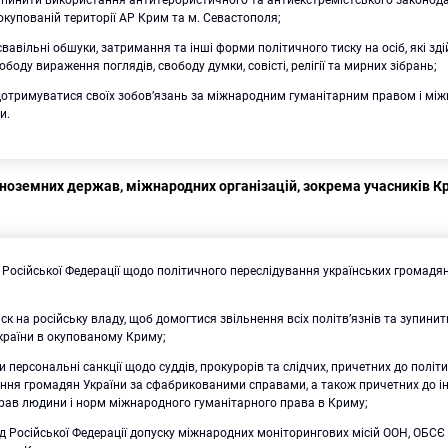
купованій території АР Крим та м. Севастополя;
вавільні обшуки, затримання та інші форми політичного тиску на осіб, які з
ободу вираження поглядів, свободу думки, совісті, релігії та мирних зібрань;
дотримуватися своїх зобов’язань за міжнародним гуманітарним правом і м
и.
іноземних держав, міжнародних організацій, зокрема учасників К
ї Російської Федерації щодо політичного переслідування українських громадя
ск на російську владу, щоб домогтися звільнення всіх політв’язнів та зупини
країни в окупованому Криму;
 персональні санкції щодо суддів, прокурорів та слідчих, причетних до політ
ання громадян України за сфабрикованими справами, а також причетних до і
рав людини і норм міжнародного гуманітарного права в Криму;
д Російської Федерації допуску міжнародних моніторингових місій ООН, ОБСЄ