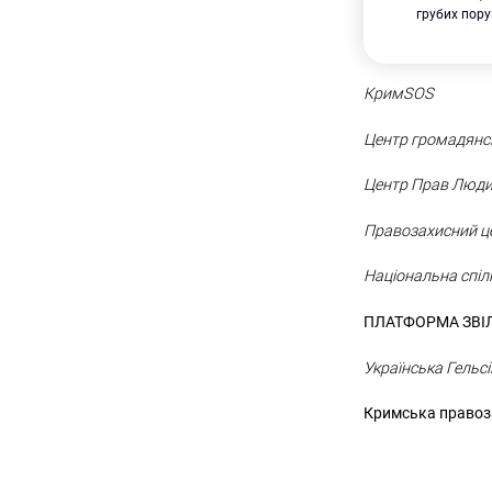
грубих пор
КримSOS
Центр громадянс
Центр Прав Люд
Правозахисний ц
Національна спіл
ПЛАТФОРМА ЗВІЛ
Українська Гельс
Кримська правоз