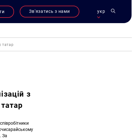
Зв'язатись з нами
укр
ти
х татар
ізацій з
 татар
 співробітники
ахчисарайському
. За