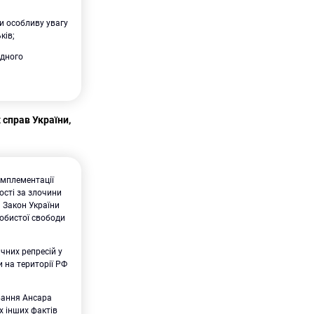
и особливу увагу
ків;
одного
 справ України,
імплементації
ості за злочини
а Закон України
собистої свободи
чних репресій у
и на території РФ
вання Ансара
х інших фактів