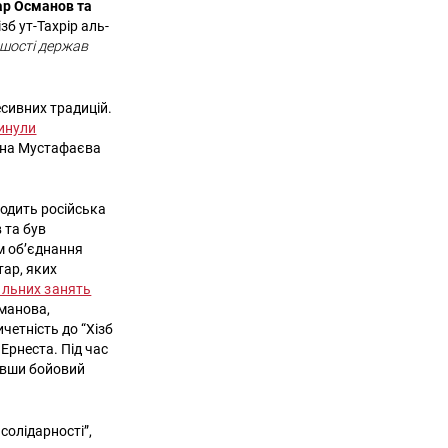
ар Османов та
зб ут-Тахрір аль-
льшості держав
есивних традицій.
инули
лена Мустафаєва
водить російська
 та був
м об’єднання
тар, яких
альних занять
манова,
четність до “Хізб
Ернеста. Під час
вавши бойовий
солідарності”,