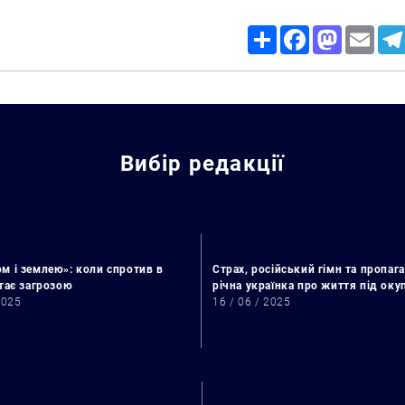
Share
Facebook
Mastodon
Email
Вибір редакції
м і землею»: коли спротив в
Страх, російський гімн та пропага
стає загрозою
річна українка про життя під ок
2025
16 / 06 / 2025