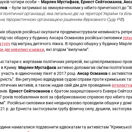
шуків чотири особи –
Марлен Мустафаєв, Ернест Сейтосманов, Анс
апов
– були затримані за звинуваченнями у нібито причетності до “Хі
ї політичної організації, яка легально діє на території України та бі
нана терористичною організацією рішенням Верховного Суду РФ
).
шніх обшуків російські окупанти продемонстрували незмінність репр
 під час обшуку у будинку Ансара Османова російські силовики
підк
атуру
під матрац дитячого ліжка. В процесі обшуку у будинку Мар
ли дві невеликі книжки
, які згодом “вилучили”.
кі татари є жертвами політичних репресій, які цілеспрямовано про
 в Криму.
Марлен Мустафаєв
активно допомагав сім’ям політв’язнів
участь в одиночному пікет в 2017 році.
Ансар Османов
є активісто
ність”. Він регулярно відвідував судові справи проти кримських та
олітичних мотивів, а також надав свій дім для проведення
інтелекту
знів.
Ернест Сейтосманов
є братом заарештованого Енвера Сейтос
7 років позбавлення волі за сфабрикованою справою про нібито при
амі”. Російські силовики вже неодноразово проводили обшуки у домі 
021 р. до Ернеста застосували грубу фізичну силу, душили, застосу
родини намагалися подзвонити адвокатам та активістам “Кримської 