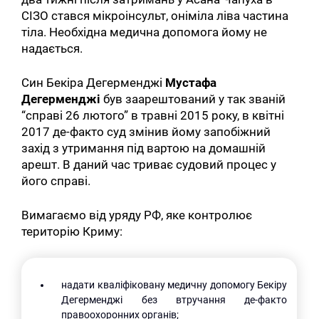
СІЗО стався мікроінсульт, оніміла ліва частина
тіла. Необхідна медична допомога йому не
надається.
Син Бекіра Дегерменджі
Мустафа
Дегерменджі
був заарештований у так званій
“справі 26 лютого” в травні 2015 року, в квітні
2017 де-факто суд змінив йому запобіжний
захід з утримання під вартою на домашній
арешт. В даний час триває судовий процес у
його справі.
Вимагаємо від уряду РФ, яке контролює
територію Криму:
надати кваліфіковану медичну допомогу Бекіру
Дегерменджі без втручання де-факто
правоохоронних органів;