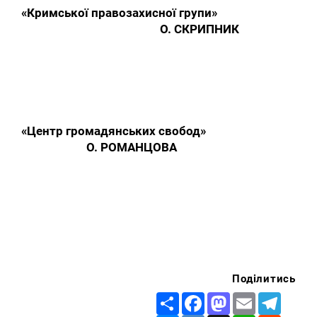
«Кримської правозахисної групи»
О. СКРИПНИК
«Центр громадянських свобод»
О. РОМАНЦОВА
Поділитись
Share
Facebook
Mastodon
Email
Telegr