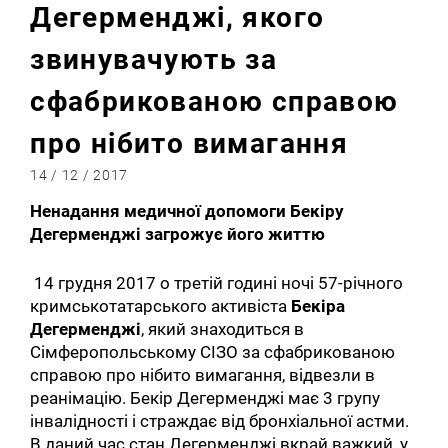
Дегерменджі, якого
звинувачують за
сфабрикованою справою
про нібито вимагання
14 / 12 / 2017
Ненадання медичної допомоги Бекіру
Дегерменджі загрожує його життю
14 грудня 2017 о третій годині ночі 57-річного
кримськотатарського активіста
Бекіра
Дегерменджі
, який знаходиться в
Сімферопольському СІЗО за сфабрикованою
справою про нібито вимагання, відвезли в
реанімацію. Бекір Дегерменджі має 3 групу
інвалідності і страждає від бронхіальної астми.
В даний час стан Дегерменджі вкрай важкий, у