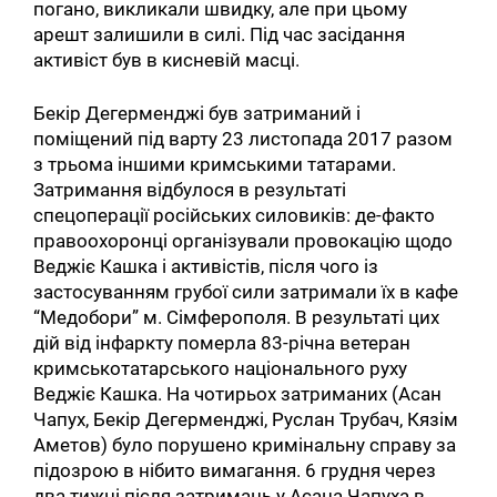
погано, викликали швидку, але при цьому
арешт залишили в силі. Під час засідання
активіст був в кисневій масці.
Бекір Дегерменджі був затриманий і
поміщений під варту 23 листопада 2017 разом
з трьома іншими кримськими татарами.
Затримання відбулося в результаті
спецоперації російських силовиків: де-факто
правоохоронці організували провокацію щодо
Веджіє Кашка і активістів, після чого із
застосуванням грубої сили затримали їх в кафе
“Медобори” м. Сімферополя. В результаті цих
дій від інфаркту померла 83-річна ветеран
кримськотатарського національного руху
Веджіє Кашка. На чотирьох затриманих (Асан
Чапух, Бекір Дегерменджі, Руслан Трубач, Кязім
Аметов) було порушено кримінальну справу за
підозрою в нібито вимагання. 6 грудня через
два тижні після затримань у Асана Чапуха в