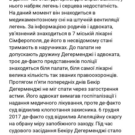
нього набряк легень і серцева недостатність.
На даний момент він знаходиться в
медикаментозному сні на штучній вентиляції
легень. За інформацією родичів і адвоката,
ув’язнений знаходиться в 7 міській лікарні
Сімферополя, де його в несвідомому стані
тримають в наручниках. До палати не
допускають дружину Дегерменджі і адвоката,
троє де-факто представників поліції
знаходяться біля палати, біля самої лікарні
велика кількість так званих правоохоронців.
Протягом п’яти попередніх днів Бекір
Дегерменджі не міг спати через загострення
астми. Його адвокат вимагав госпіталізації і
надання медичного лікування, проте де-факто
суд відхилив клопотання захисника. 6 грудня
2017 де-факто суд відхилив Апеляційну скаргу
на обрану міру запобіжного заходу. Під час
судового засідання Бекіру Дегерменджі стало