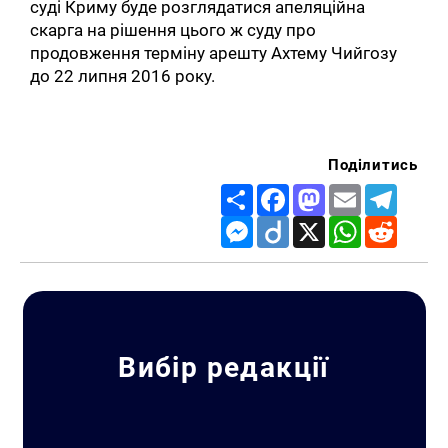
суді Криму буде розглядатися апеляційна
скарга на рішення цього ж суду про
продовження терміну арешту Ахтему Чийгозу
до 22 липня 2016 року.
Поділитись
Share
Facebook
Mastodon
Email
Telegr
Messenger
Diigo
X
WhatsApp
Reddit
Вибір редакції