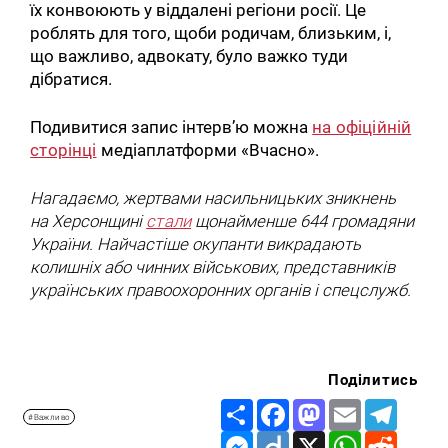
їх конвоюють у віддалені регіони росії. Це
роблять для того, щоби родичам, близьким, і,
що важливо, адвокату, було важко туди
дібратися.
Подивитися запис інтерв’ю можна
на офіційній
сторінці
медіаплатформи «Вчасно».
Нагадаємо, жертвами насильницьких зникнень
на Херсонщині
стали
щонайменше 644 громадяни
України. Найчастіше окупанти викрадають
колишніх або чинних військових, представників
українських правоохоронних органів і спецслужб.
Поділитись
Share
Facebook
Mastodon
Email
Telegr
#Важливо
Messenger
Diigo
X
WhatsApp
Reddit