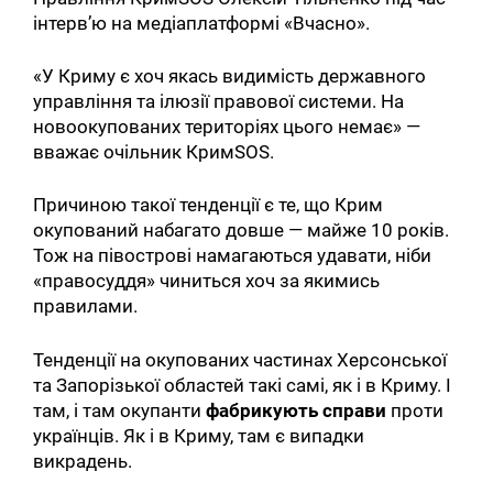
інтерв’ю на медіаплатформі «Вчасно».
«У Криму є хоч якась видимість державного
управління та ілюзії правової системи. На
новоокупованих територіях цього немає» —
вважає очільник КримSOS.
Причиною такої тенденції є те, що Крим
окупований набагато довше — майже 10 років.
Тож на півострові намагаються удавати, ніби
«правосуддя» чиниться хоч за якимись
правилами.
Тенденції на окупованих частинах Херсонської
та Запорізької областей такі самі, як і в Криму. І
там, і там окупанти
фабрикують справи
проти
українців. Як і в Криму, там є випадки
викрадень.