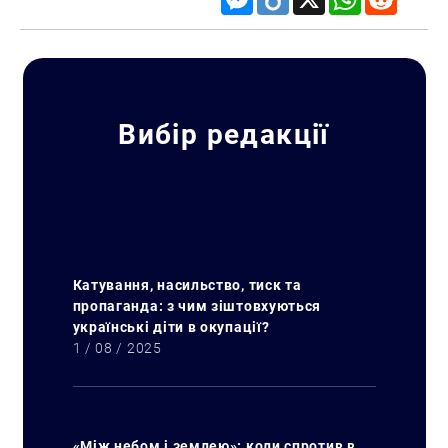
Вибір редакції
Катування, насильство, тиск та
пропаганда: з чим зіштовхуються
українські діти в окупації?
1 / 08 / 2025
«Між небом і землею»: коли спротив в