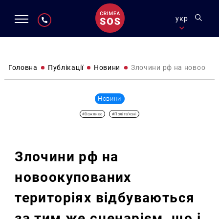
укр
Головна
Публікації
Новини
Злочини рф на новоокупо
Новини
#Важливо
#Політв'язні
Злочини рф на
новоокупованих
територіях відбуваються
за тим же сценарієм, що і