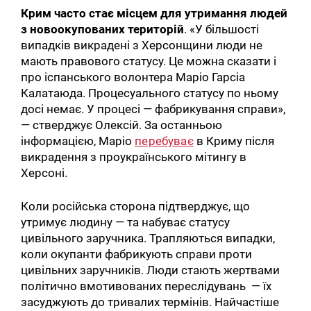
Крим часто стає місцем для утримання людей
з новоокупованих територій
. «У більшості
випадків викрадені з Херсонщини люди не
мають правового статусу. Це можна сказати і
про іспанського волонтера Маріо Гарсіа
Калатаюда. Процесуального статусу по ньому
досі немає. У процесі — фабрикування справи»,
— стверджує Олексій. За останньою
інформацією, Маріо
перебуває
в Криму після
викрадення з проукраїнського мітингу в
Херсоні.
Коли російська сторона підтверджує, що
утримує людину — та набуває статусу
цивільного заручника. Трапляються випадки,
коли окупанти фабрикують справи проти
цивільних заручників. Люди стають жертвами
політично вмотивованих переслідувань — їх
засуджують до тривалих термінів. Найчастіше