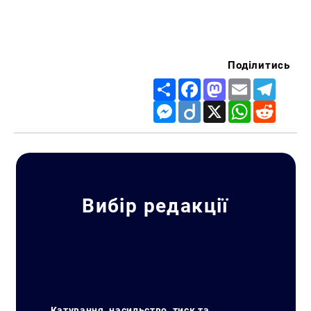
Поділитись
Share
Facebook
Mastodon
Email
Telegr
Messenger
Diigo
X
WhatsApp
Reddit
Вибір редакції
Катування, насильство, тиск та