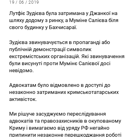
19 / 06 / 2019
Лутфіє Зудієва була затримана у Джанкої на
шляху додому з ринку, а Муміне Салієва біля
свого будинку у Бахчисараї.
Зудієва звинувачується в пропаганді або
публічній демонстрації символик
екстремістських організацій. Які звинувачення
були висунуті проти Мумінє Салієвої досі
невідомо.
Адвокатам було відмовлено в доступі до
незаконно затриманих кримськотатарських
активісток.
Ми рішуче засуджуємо переслідування
адвокатів та правозахисників в окупованому
Криму і вимагаємо від уряду РФ негайно
припинити незаконне перешкоджання роботі