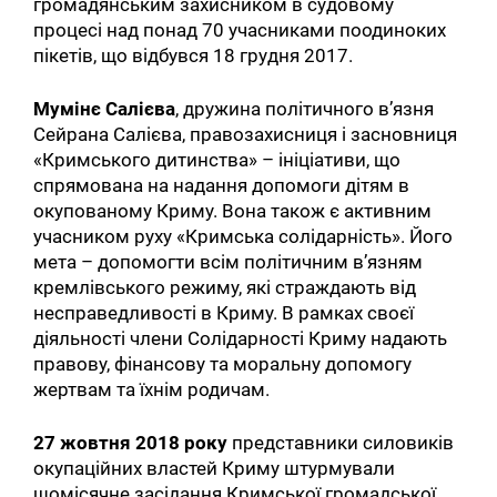
громадянським захисником в судовому
процесі над понад 70 учасниками поодиноких
пікетів, що відбувся 18 грудня 2017.
Мумінє Салієва
, дружина політичного в’язня
Сейрана Салієва, правозахисниця і засновниця
«Кримського дитинства» – ініціативи, що
спрямована на надання допомоги дітям в
окупованому Криму. Вона також є активним
учасником руху «Кримська солідарність». Його
мета – допомогти всім політичним в’язням
кремлівського режиму, які страждають від
несправедливості в Криму. В рамках своєї
діяльності члени Солідарності Криму надають
правову, фінансову та моральну допомогу
жертвам та їхнім родичам.
27 жовтня 2018 року
представники силовиків
окупаційних властей Криму штурмували
щомісячне засідання Кримської громадської