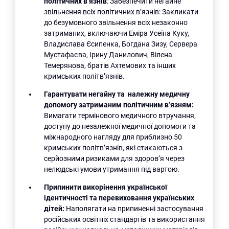
політичних в’язнів
: Забезпечити негайне
звільнення всіх політичних в’язнів: Закликати
до безумовного звільнення всіх незаконно
затриманих, включаючи Еміра Усеїна Куку,
Владислава Єсипенка, Богдана Зизу, Сервера
Мустафаєва, Ірину Данилович, Вілена
Темерянова, братів Ахтемових та інших
кримських політв’язнів.
Гарантувати негайну та належну медичну
допомогу затриманим політичним в’язням:
Вимагати термінового медичного втручання,
доступу до незалежної медичної допомоги та
міжнародного нагляду для приблизно 50
кримських політв’язнів, які стикаються з
серйозними ризиками для здоров’я через
нелюдські умови утримання під вартою.
Припинити викорінення української
ідентичності та перевиховання українських
дітей:
Наполягати на припиненні застосування
російських освітніх стандартів та використання