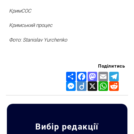
КримСОС
Кримський процес
Фото: Stanislav Yurchenko
Поділитись
Share
Facebook
Mastodon
Email
Telegr
Messenger
Diigo
X
WhatsApp
Reddit
Вибір редакції