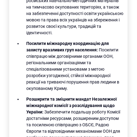
російських навчально-методичних матеріалів
на тимчасово окупованих територіях, а також
на забезпеченні доступності освіти українською
мовою та права всіх українців на збереження і
розвиток своєї культури, традицій та
ідентичності.
Посилити міжнародну координацію для
захисту вразливих груп населення:
Посилити
співпрацю між договірними органами ООН,
регіональними організаціями та
спеціалізованими установами з метою
розробки узгодженої, стійкої міжнародної
реакції на триваючі порушення прав людини в
окупованому Криму.
Розширити та зміцнити мандат Незалежної
міжнародної комісії з розслідування щодо
України:
Забезпечити подальшу роботу Комісії
достатніми ресурсами, розширеним доступом
та посиленою співпрацею з ОБСЄ, Радою
Європи та відповідними механізмами ООН для
Пошук за запитом: