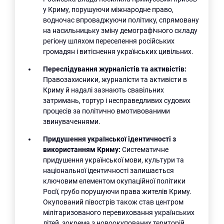
у Криму, порушуючи міжнародне право,
водночас впроваджуючи політику, спрямовану
на насильницьку зміну демографічного складу
регіону шляхом переселення російських
громадян і витіснення українських цивільних.
Переслідування журналістів та активістів:
Правозахисники, журналісти та активісти в
Криму й надалі зазнають свавільних
затримань, тортур і несправедливих судових
процесів за політично вмотивованими
звинуваченнями.
Придушення української ідентичності з
використанням Криму:
Систематичне
придушення української мови, культури та
національної ідентичності залишається
ключовим елементом окупаційної політики
Росії, грубо порушуючи права жителів Криму.
Окупований півострів також став центром
мілітаризованого перевиховання українських
дітей, зокрема з новоокупованих територій.