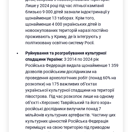
Лише у 2024 році під час літньої кампанії
близько 9 000 дітей зазнали індоктринації у
щонайменше 13 таборах. Крім того,
щонайменше 4 000 українських дітей із
новоокупованих територій наразі постійно
проживають у Криму, де їх інтегрують у
політизовану освітню систему Росії.
Руйнування та розграбування культурної
спадщини України:
З 2014 по 2024 рік
Російська Федерація видала щонайменше 1 359
дозволів російським дослідникам на
проведення археологічних робіт (понад 60% на
розкопки) на 175 важливих об’єктах
української культурної спадщини на території
півострова. Під час розкопок лише на одному
об’єкті «Херсонес Таврійський та його хора»
російські дослідники вилучили понад 7
мільйонів культурних артефактів. Частину цих
культурних цінностей Російська Федерація
переміщує на свою територію під приводом