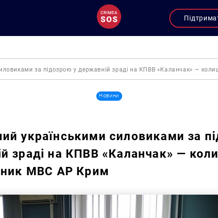
Підтрима
иловиками за підозрою у державній зраді на КПВВ «Каланчак» — коли
Новини
ий українськими силовиками за пі
й зраді на КПВВ «Каланчак» — кол
тник МВС АР Крим