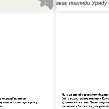
Чотири тижні у згорілому будинк
в окупації повинен
їжі та води: правозахисники Кри
уватись ззовні: дискусія у
допомогли жителю Чернігівщини
лі
залишився без житла, документів