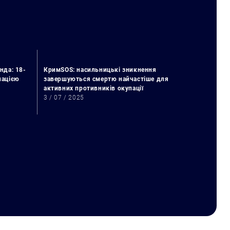
нда: 18-
КримSOS: насильницькі зникнення
упацією
завершуються смертю найчастіше для
активних противників окупації
3 / 07 / 2025