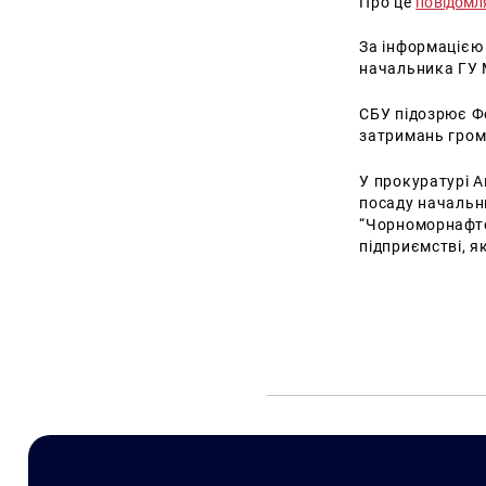
Про це
повідом
За інформацією
начальника ГУ М
СБУ підозрює Ф
затримань гром
У прокуратурі 
посаду начальни
“Чорноморнафтог
підприємстві, я