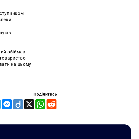
аступником
зпеки.
уків і
ний обіймав
 товариство
ювати на цьому
Поділитись
Telegram
Messenger
Diigo
X
WhatsApp
Reddit