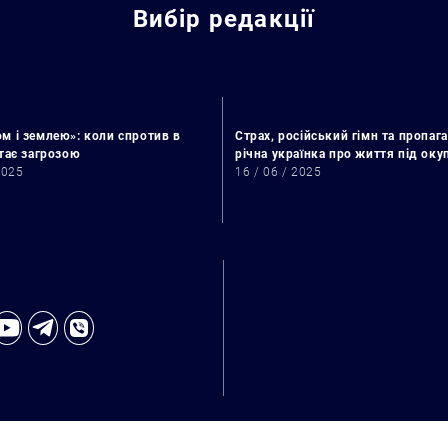
Вибір редакції
м і землею»: коли спротив в
Страх, російський гімн та пропага
стає загрозою
річна українка про життя під ок
2025
16 / 06 / 2025