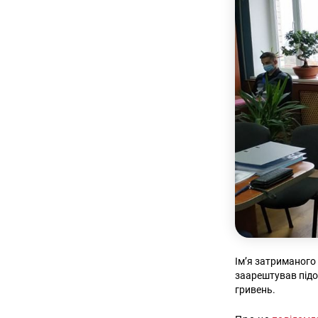
Ім’я затриманого 
заарештував підо
гривень.