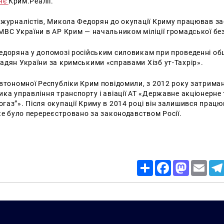
ляє
Крим.Реалії.
 журналістів, Микола Федорян до окупації Криму працював з
ВС України в АР Крим — начальником міліції громадської бе
едоряна у допомозі російським силовикам при проведенні обш
адян України за кримськими «справами Хізб ут-Тахрір».
Автономної Республіки Крим повідомили, з 2012 року затрима
ка управління транспорту і авіації АТ «Державне акціонерне
аз”». Після окупації Криму в 2014 році він залишився прац
ке було перереєстровано за законодавством Росії.
Share
Facebook
Mastodon
Email