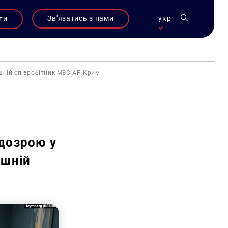
Зв'язатись з нами
укр
ти
шній співробітник МВС АР Крим
дозрою у
ишній