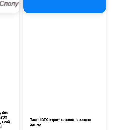
у без
мSOS
Тисячі ВПО втратять шанс на власне
, який
житло
 і