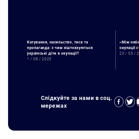
Катування, насильство, тиск та
«Між небо
пропаганда: з чим зіштовхуються
окупації 
українські діти в окупації?
23 / 05 / 
1 / 08 / 2025
Слідкуйте за нами в соц.
мережах