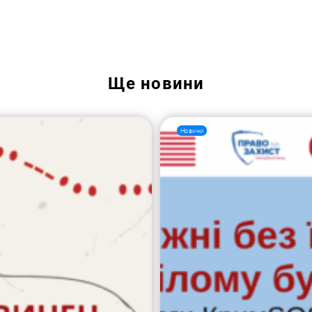
Пошук за запитом:
Ще
новини
Новини