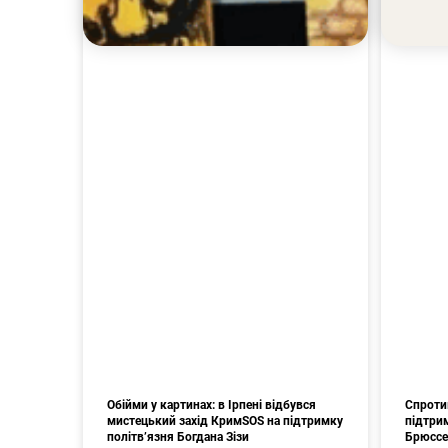
Обійми у картинах: в Ірпені відбувся
Спроти
мистецький захід КримSOS на підтримку
підтрим
політв’язня Богдана Зізи
Брюссе