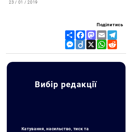
23 / 01 / 2019
Поділитись
Share
Facebook
Mastodon
Email
Telegr
Messenger
Diigo
X
WhatsApp
Reddit
Вибір редакції
Катування, насильство, тиск та