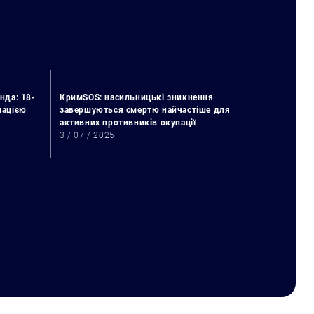
нда: 18-
КримSOS: насильницькі зникнення
упацією
завершуються смертю найчастіше для
активних противників окупації
3 / 07 / 2025