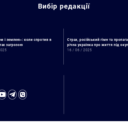
Вибір редакції
м і землею»: коли спротив в
Страх, російський гімн та пропага
стає загрозою
річна українка про життя під ок
2025
16 / 06 / 2025