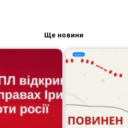
Ще
новини
Новини
Пошук за запитом: