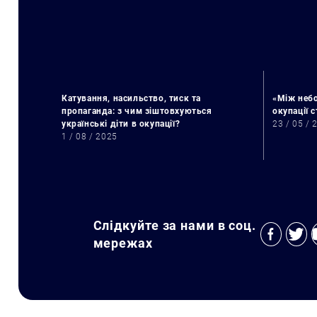
Катування, насильство, тиск та
«Між небо
пропаганда: з чим зіштовхуються
окупації 
українські діти в окупації?
23 / 05 / 
1 / 08 / 2025
Слідкуйте за нами в соц.
мережах