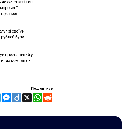
иною 4 статті 160
оморської
ирішується
луг зі своїми
 рублей були
був призначений у
ійних компаніях,
Поділитись
Telegram
Messenger
Diigo
X
WhatsApp
Reddit