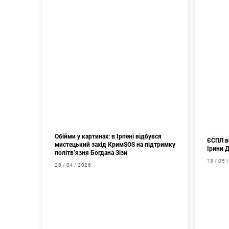
Обійми у картинах: в Ірпені відбувся
ЄСПЛ в
мистецький захід КримSOS на підтримку
Ірини 
політв’язня Богдана Зізи
13 / 05 
28 / 04 / 2026