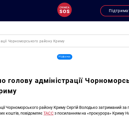
Підтрима
рації Чорноморського району Криму
Новини
о голову адміністрації Чорноморс
Криму
ації Чорноморського району Криму Сергій Володько затриманий за 
их коштів, повідомляє
ТАСС
з посиланням на «прокурора» Криму Н