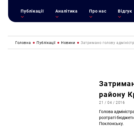
Публікації
Аналітика
Про нас
Відгук
Головна
Публікації
Новини
Затримано голову адмініст
Затриман
району 
21 / 04 / 2016
Голова адміністр
розтраті бюджетн
Поклонську.