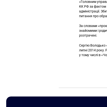
«Головним управл
КК РФ за фактом 
адміністрації. Зб
питання про обра
За словами «прок
знайомими і роди
розтрачені.
Сергію Володько 
липні 2014 року.
у тому числі в «