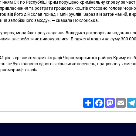
інням СК по Республіці Крим порушено кримінальну справу за част
привласнення та розтрати грошових коштів стосовно голови Чорн
иток від його дій склав понад 1 млн рублів. Зараз він затриманий, в
ння запобіжного заходу», — сказала Поклонська.
урора», мова йде про укладення Володько договорів на надання пос
чами, але роботи не виконувалися. Бюджетні кошти на суму 300 000
41 рік, керівником адміністрації Чорноморського району Криму він 
 Раніше був головою одного з сільських поселень, працював у комерц
Чорноморнафтогазі».
Share
Facebook
Mastodon
Email