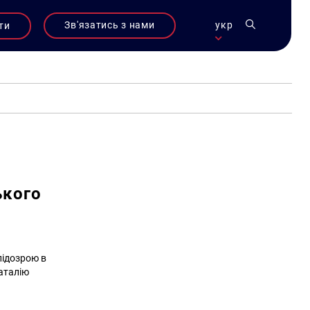
Зв'язатись з нами
укр
ти
ького
підозрою в
аталію