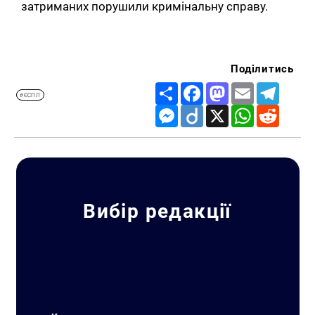
затриманих порушили кримінальну справу.
Поділитись
Share
Facebook
Mastodon
Email
Telegr
#ЄСПЛ
Messenger
Diigo
X
WhatsApp
Reddit
Вибір редакції