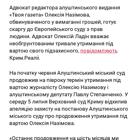
Адвокат редактора алуштинського видання
«Твоя газета» Олексія Назімова,
обвинуваченого у вимаганні грошей, готує
скаргу до Європейського суду з прав
людини. Адвокат Олексій Ладін вважає
необгрунтованим тривале утримання під
вартою свого підзахисного,
повідомляють
Крим.Реаліі.
На початку червня Алуштинський міський суд
продовжив на півроку термін утримання під
вартою журналісту Олексію Назимову і
алуштинському депутату Павлу Степанченко. У
середу 5 липня Верховний суд Криму відхилив
апеляцію захисту на постанову Алуштинського
міського суду про продовження утримання під
вартою Олексія Назімова.
«Останнє продовження на шість місяців ми