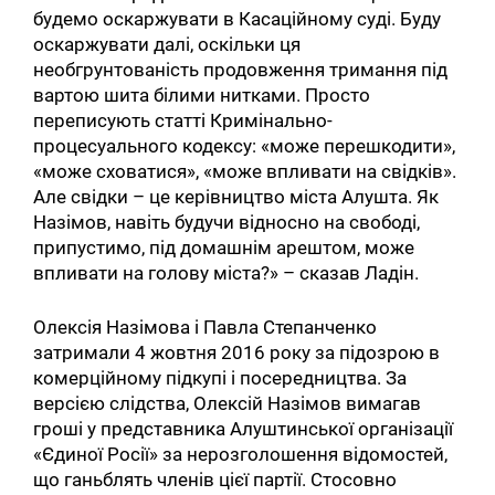
будемо оскаржувати в Касаційному суді. Буду
оскаржувати далі, оскільки ця
необгрунтованість продовження тримання під
вартою шита білими нитками. Просто
переписують статті Кримінально-
процесуального кодексу: «може перешкодити»,
«може сховатися», «може впливати на свідків».
Але свідки – це керівництво міста Алушта. Як
Назімов, навіть будучи відносно на свободі,
припустимо, під домашнім арештом, може
впливати на голову міста?» – сказав Ладін.
Олексія Назімова і Павла Степанченко
затримали 4 жовтня 2016 року за підозрою в
комерційному підкупі і посередництва. За
версією слідства, Олексій Назімов вимагав
гроші у представника Алуштинської організації
«Єдиної Росії» за нерозголошення відомостей,
що ганьблять членів цієї партії. Стосовно