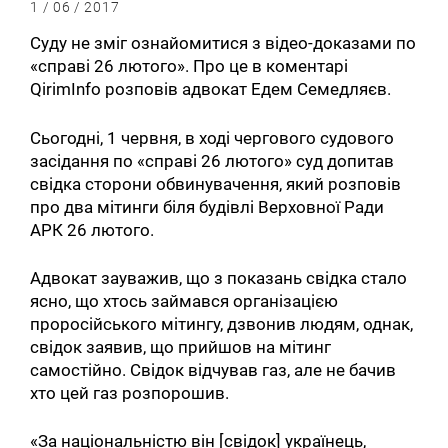
1 / 06 / 2017
Суду не зміг ознайомитися з відео-доказами по
«справі 26 лютого». Про це в коментарі
QirimInfo розповів адвокат Едем Семедляєв.
Сьогодні, 1 червня, в ході чергового судового
засідання по «справі 26 лютого» суд допитав
свідка сторони обвинувачення, який розповів
про два мітинги біля будівлі Верховної Ради
АРК 26 лютого.
Адвокат зауважив, що з показань свідка стало
ясно, що хтось займався організацією
проросійського мітингу, дзвонив людям, однак,
свідок заявив, що прийшов на мітинг
самостійно. Свідок відчував газ, але не бачив
хто цей газ розпорошив.
«За національністю він [свідок] українець,