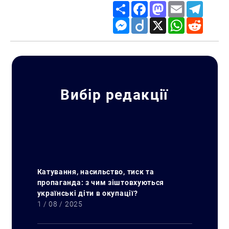
Share
Facebook
Mastodon
Email
Telegr
Messenger
Diigo
X
WhatsApp
Reddit
Вибір редакції
Катування, насильство, тиск та
пропаганда: з чим зіштовхуються
українські діти в окупації?
1 / 08 / 2025