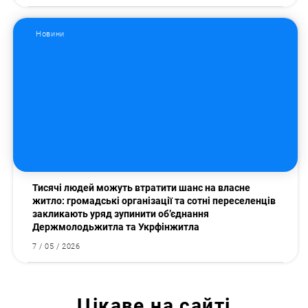
Новини
Тисячі людей можуть втратити шанс на власне
житло: громадські організації та сотні переселенців
закликають уряд зупинити об’єднання
Держмолодьжитла та Укрфінжитла
7 / 05 / 2026
Цікаве на сайті