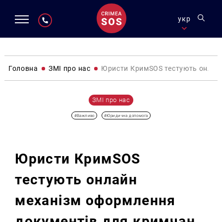
укр
Головна
ЗМІ про нас
Юристи КримSOS тестують онлай
ЗМІ про нас
#Важливо
#Юридична допомога
Юристи КримSOS
тестують онлайн
механізм оформлення
документів для кримчан