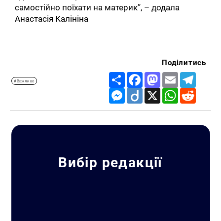
самостійно поїхати на материк”, – додала
Анастасія Калініна
Поділитись
Share
Facebook
Mastodon
Email
Telegr
#Важливо
Messenger
Diigo
X
WhatsApp
Reddit
Вибір редакції