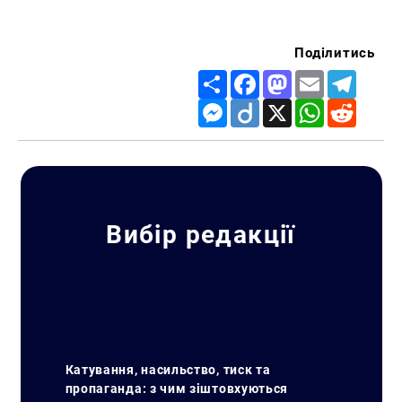
Поділитись
Share
Facebook
Mastodon
Email
Telegr
Messenger
Diigo
X
WhatsApp
Reddit
Вибір редакції
Катування, насильство, тиск та
пропаганда: з чим зіштовхуються